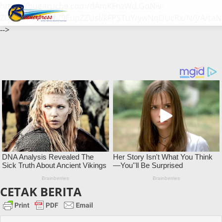
https://bugaruche.com/dAmKFnzWd.GoNiv-
ZDGvUM/DeFm/9EupZZUsl/kFPSTuY/ywNqDUcRx/N/j/A/taN
-->
CETAK BERITA