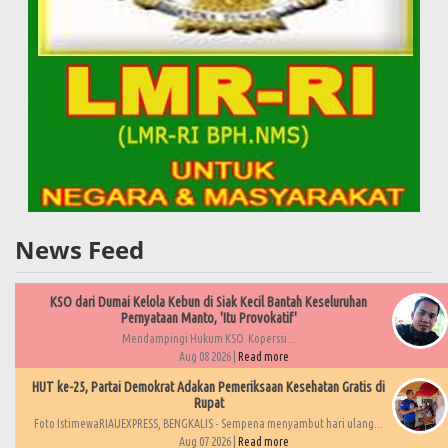
News Feed
KSO dari Dumai Kelola Kebun di Siak Kecil Bantah Keseluruhan
Pernyataan Manto, 'Itu Provokatif'
Mendampingi Hukum KSO Koperssi...
Aug 08 2026 |
Read more
HUT ke-25, Partai Demokrat Adakan Pemeriksaan Kesehatan Gratis di
Rupat
Foto IstimewaRIAUEXPRESS, BENGKALIS - Sempena menyambut hari ulang...
Aug 07 2026 |
Read more