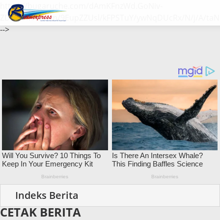
https://bugaruche.com/dAmKFnzWd.GoNiv-
ZDGvUM/DeFm/9EupZZUsl/kFPSTuY/ywNqDUcRx/N/j/A/taN
-->
CETAK BERITA