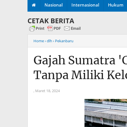
Nasional
Internasional
Hukum
CETAK BERITA
Home
› dlh
› Pekanbaru
Gajah Sumatra '
Tanpa Miliki Ke
,
Maret 18, 2024