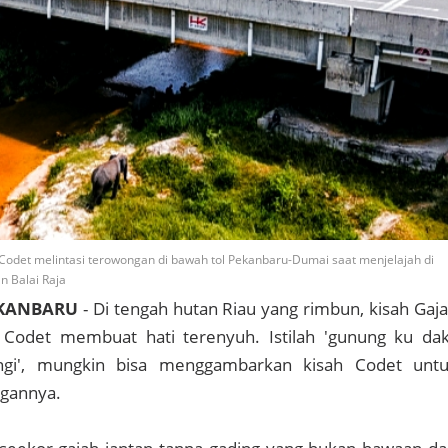
odet melintasi terowongan di bawah tol Pekanbaru-Dumai saat menjelajah di
n Balai Raja
EKANBARU
- Di tengah hutan Riau yang rimbun, kisah Gaj
odet membuat hati terenyuh. Istilah 'gunung ku dak
ngi', mungkin bisa menggambarkan kisah Codet unt
gannya.