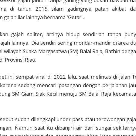
eekor gajah jantan tanpa gading yang bukan bawaan da
ena di tahun 2015 silam gadingnya patah akibat da
 gajah liar lainnya bernama 'Getar'.
an gajah soliter, artinya hidup sendirian tanpa pun
ajah lainnya. Dia sendiri sering mondar-mandir di area d
ni wilayah Suaka Margasatwa (SM) Balai Raja, Bathin deng
di Provinsi Riau,
t ini sempat viral di 2022 lalu, saat melintas di jalan T
karena sedang mencari pasangan dengan perjalanan ja
ndung SM Giam Siak Kecil menuju SM Balai Raja kecamat
rsebut sudah dilengkapi under pass atau terowongan gaj
gan. Namun saat itu dibanjiri air dari sungai sekitarny