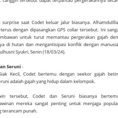
at canggih tersebut dapat terpantau pergerakannya seca
surprise saat Codet keluar jalur biasanya. Alhamdulill
terus dengan dipasangkan GPS collar tersebut. Ini sang
mbawan untuk turut memantau pergerakan gajah de
ya di hutan dan mengantisipasi konflik dengan manusia
ulhusni Syukri, Senin (18/03/24).
an Seruni
-
Siak Kecil, Codet bertemu dengan seekor gajah beti
runi adalah gajah yang hidup dalam kelompok.
n tersebut, Codet dan Seruni biasanya bertem
kawinan mereka sangat penting untuk menjaga popula
g terancam punah.