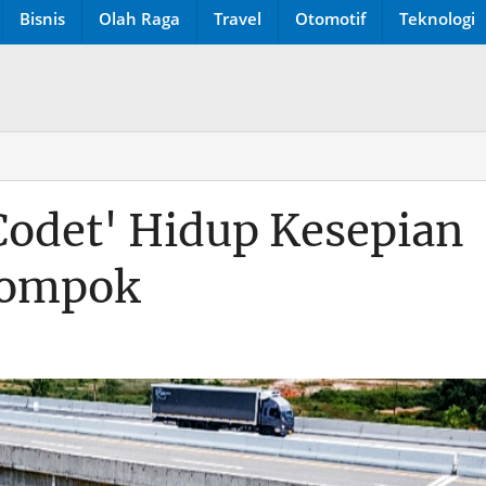
Bisnis
Olah Raga
Travel
Otomotif
Teknologi
Codet' Hidup Kesepian
lompok