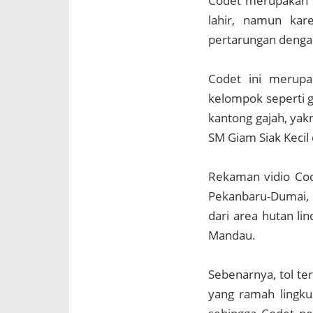
Codet merupakan s
lahir, namun kar
pertarungan dengan
Codet ini merupak
kelompok seperti g
kantong gajah, yak
SM Giam Siak Kecil 
Rekaman vidio Code
Pekanbaru-Dumai, 
dari area hutan li
Mandau.
Sebenarnya, tol te
yang ramah lingkun