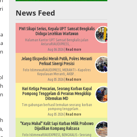
ri
ri
News Feed
PWI Sikapi Serius, Kepala UPT Samsat Bengkalis
ya
Diduga Lecehkan Wartawan
Halaman Kantor UPT Samsat Bengkalis jalan
ua
AntaraRIAUEXPRESS,...
Aug 06 2026 |
Read more
an
Jelang Ekspedisi Merah Putih, Polres Meranti
Perkuat Sinergi Presisi
Foto IstimewaRIAUEXPRESS, MERANTI – Kapolres
Kepulauan Meranti, AKBP...
ol
Aug 05 2026 |
Read more
uh
Hari Ketiga Pencarian, Seorang Korban Kapal
an
Pompong Tenggelam di Perairan Mengkikip
Ditemukan MD
Tim gabungan berhasil temukan seorang korban
pompong tenggelam...
Aug 05 2026 |
Read more
ah
"Karya Mahal" Kulit Sapi Kurban Milik Prabowo
a,
Dijadikan Kompang Raksasa
Foto IstimewaRIAUEXPRESS, BENGKALIS – Seorang