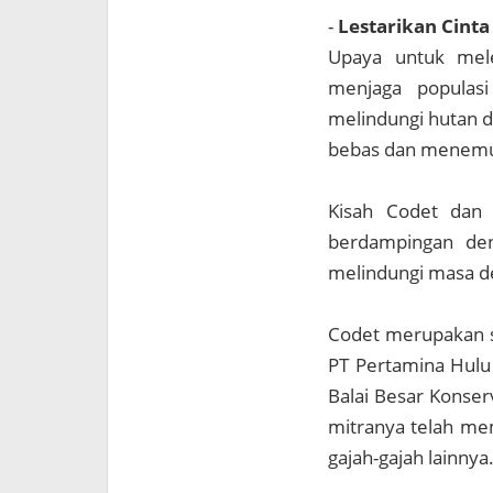
-
Lestarikan Cint
Upaya untuk mele
menjaga populasi
melindungi hutan d
bebas dan menemu
Kisah Codet dan 
berdampingan den
melindungi masa d
Codet merupakan s
PT Pertamina Hulu
Balai Besar Konse
mitranya telah me
gajah-gajah lainnya