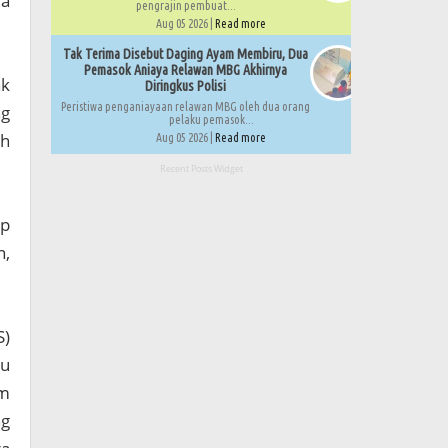
ya
pengrajin pembuat...
Aug 05 2026 |
Read more
Tak Terima Disebut Daging Ayam Membiru, Dua
Pemasok Aniaya Relawan MBG Akhirnya
ak
Diringkus Polisi
Peristiwa penganiayaan relawan MBG oleh dua orang
ng
pelaku pemasok...
eh
Aug 05 2026 |
Read more
Recent Posts Widget
ap
n,
S)
lu
am
ng