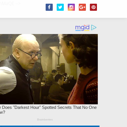
/2hMaQE
-->