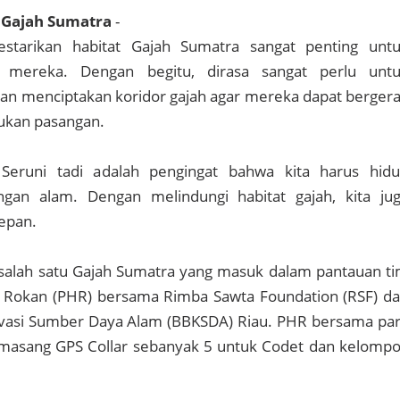
a Gajah Sumatra
-
starikan habitat Gajah Sumatra sangat penting unt
 mereka. Dengan begitu, dirasa sangat perlu unt
an menciptakan koridor gajah agar mereka dapat berger
kan pasangan.
Seruni tadi adalah pengingat bahwa kita harus hid
gan alam. Dengan melindungi habitat gajah, kita ju
epan.
alah satu Gajah Sumatra yang masuk dalam pantauan t
 Rokan (PHR) bersama Rimba Sawta Foundation (RSF) d
rvasi Sumber Daya Alam (BBKSDA) Riau. PHR bersama pa
masang GPS Collar sebanyak 5 untuk Codet dan kelomp
.