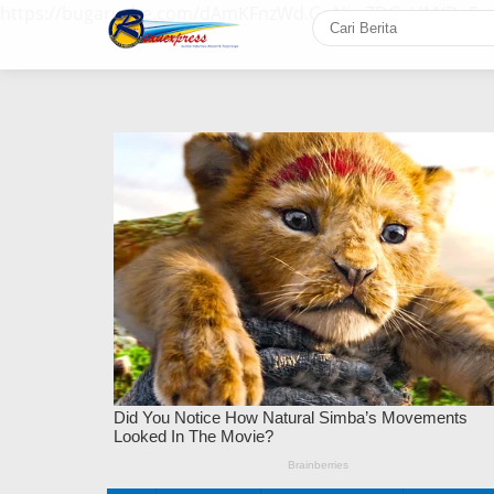
https://bugaruche.com/dAmKFnzWd.GoNiv-ZDGvUM/DeFm