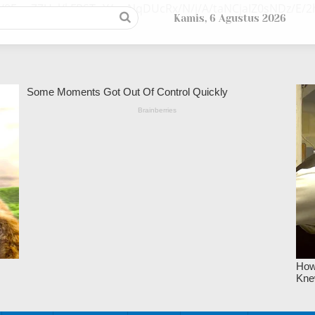
/9EupZZUsl/kFPSTuY/ywNqDUcRx/N/j/A/taNCjaIZ0sNDz/E
Kamis, 6 Agustus 2026