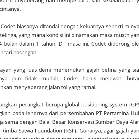
ekat menyeberang dan mempertaruhkan keselamatann
intanya.
Codet biasanya ditandai dengan keluarnya seperti miny
 telinga, yang mana kondisi ini dinamakan masa musth ya
 4 bulan dalam 1 tahun. Di masa ini, Codet didorong ol
ncari pasangan.
ilayah yang luas demi menemukan gajah betina yang si
nnya pun tidak mudah, Codet harus melewati huta
hkan menyeberang jalan tol yang ramai.
angkan perangkat berupa global positioning system (GP
ungkan pada lehernya dari persembahan PT Pertamina Hu
ja sama dengan Balai Besar Konservasi Sumber Daya Al
 Rimba Satwa Foundation (RSF). Gunanya, agar gajah ya