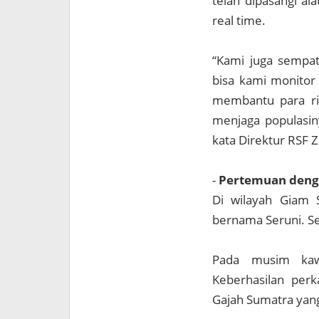
telah dipasangi al
real time.
“Kami juga sempat 
bisa kami monitor 
membantu para ri
menjaga populasin
kata Direktur RSF Z
-
Pertemuan deng
Di wilayah Giam 
bernama Seruni. Se
Pada musim kawi
Keberhasilan per
Gajah Sumatra yan