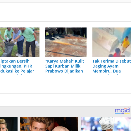
Ciptakan Bersih
"Karya Mahal" Kulit
Tak Terima Disebu
Lingkungan, PHR
Sapi Kurban Milik
Daging Ayam
Edukasi ke Pelajar
Prabowo Dijadikan
Membiru, Dua
dengan Aksi
Kompang Raksasa
Pemasok Aniaya
Kolaboratif
Relawan MBG
Akhirnya Diringkus
Polisi