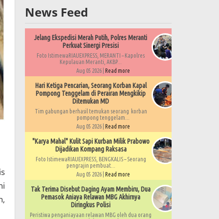
News Feed
Jelang Ekspedisi Merah Putih, Polres Meranti
Perkuat Sinergi Presisi
Foto IstimewaRIAUEXPRESS, MERANTI – Kapolres
Kepulauan Meranti, AKBP...
Aug 05 2026 |
Read more
Hari Ketiga Pencarian, Seorang Korban Kapal
Pompong Tenggelam di Perairan Mengkikip
Ditemukan MD
Tim gabungan berhasil temukan seorang korban
pompong tenggelam...
Aug 05 2026 |
Read more
"Karya Mahal" Kulit Sapi Kurban Milik Prabowo
Dijadikan Kompang Raksasa
Foto IstimewaRIAUEXPRESS, BENGKALIS – Seorang
pengrajin pembuat...
is
Aug 05 2026 |
Read more
hi
Tak Terima Disebut Daging Ayam Membiru, Dua
Pemasok Aniaya Relawan MBG Akhirnya
n,
Diringkus Polisi
Peristiwa penganiayaan relawan MBG oleh dua orang