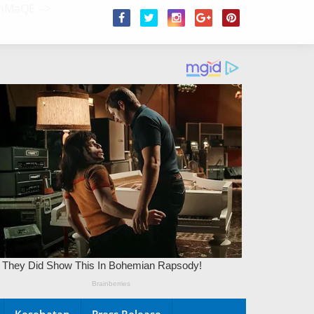
/2hMaQE
-->
Kesehatan
Press Release