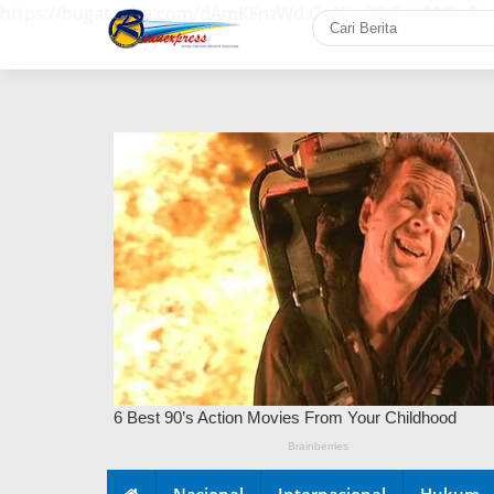
https://bugaruche.com/dAmKFnzWd.GoNiv-ZDGvUM/DeFm
Nasional
Internasional
Hukum