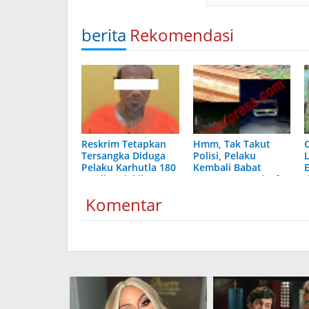
berita
Rekomendasi
Reskrim Tetapkan
Hmm, Tak Takut
Tersangka Diduga
Polisi, Pelaku
Pelaku Karhutla 180
Kembali Babat
Ha di Pedekik
Hutan Cagar Biosfer
Siak Kecil
Komentar