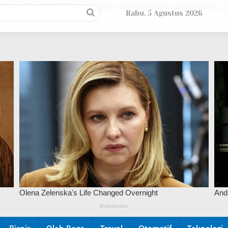
/9EupZZUsl/kFPSTuY/ywNqDUcRx/N/j/A/taNCjaIZ0sNDz/E
Rabu, 5 Agustus 2026
Bisnis
Olah Raga
Travel
Otomotif
Teknologi