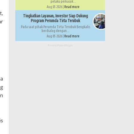
pelaku pemasok...
Aug 05 2026 |
Read more
t,
Tingkatkan Layanan, Investor Siap Dukung
ar
Program Perumda Tirta Terubuk
Pada saat pihak Perumda Tirta Terubuk Bengkalis
berdialog dengan...
Aug 05 2026 |
Read more
Recent Posts Widget
ma
ng
in
is