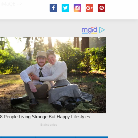
/2hMaQE
-->