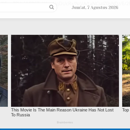
/9EupZZUsl/kFPSTuY/ywNqDUcRx/N/j/A/taNCjaIZ0sNDz/E
Jum'at, 7 Agustus 2026