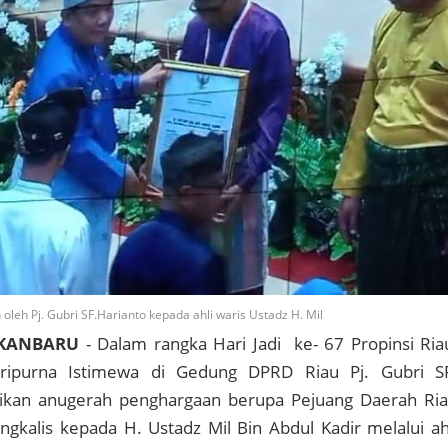
leh Pj. Gubri SF.Harianto kepada ahli waris Ustadz H. Mil
EKANBARU
- Dalam rangka Hari Jadi ke- 67 Propinsi Ria
aripurna Istimewa di Gedung DPRD Riau Pj. Gubri S
kan anugerah penghargaan berupa Pejuang Daerah Ri
gkalis kepada H. Ustadz Mil Bin Abdul Kadir melalui ah