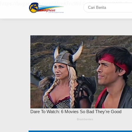
https://bugaruche.com/dAmKFnzWd.GoNiv-ZDGvUM/DeFm