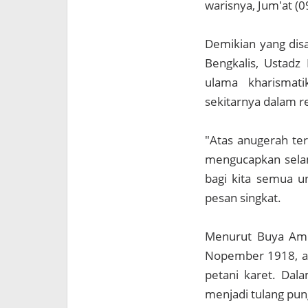
warisnya, Jum'at (0
Demikian yang dis
Bengkalis, Ustadz
ulama kharismat
sekitarnya dalam r
"Atas anugerah ter
mengucapkan selam
bagi kita semua u
pesan singkat.
Menurut Buya Amriz
Nopember 1918, an
petani karet. Dala
menjadi tulang pu