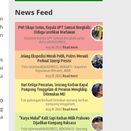
News Feed
en
oh
PWI Sikapi Serius, Kepala UPT Samsat Bengkalis
Diduga Lecehkan Wartawan
an
Halaman Kantor UPT Samsat Bengkalis jalan
AntaraRIAUEXPRESS,...
Aug 06 2026 |
Read more
Jelang Ekspedisi Merah Putih, Polres Meranti
is
Perkuat Sinergi Presisi
si
Foto IstimewaRIAUEXPRESS, MERANTI – Kapolres
Kepulauan Meranti, AKBP...
ui
Aug 05 2026 |
Read more
Hari Ketiga Pencarian, Seorang Korban Kapal
Pompong Tenggelam di Perairan Mengkikip
Ditemukan MD
20
Tim gabungan berhasil temukan seorang korban
pompong tenggelam...
ng
Aug 05 2026 |
Read more
ga
"Karya Mahal" Kulit Sapi Kurban Milik Prabowo
Dijadikan Kompang Raksasa
Foto IstimewaRIAUEXPRESS, BENGKALIS – Seorang