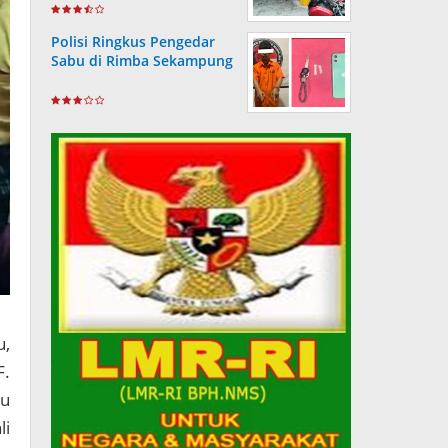
Wartawan
Polisi Ringkus Pengedar
Sabu di Rimba Sekampung
u,
F.
au
li