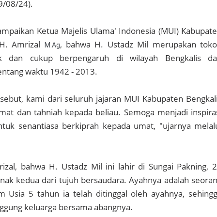
9/08/24).
ampaikan Ketua Majelis Ulama' Indonesia (MUI) Kabupat
 H. Amrizal
, bahwa H. Ustadz Mil merupakan tok
M.Ag
ik dan cukup berpengaruh di wilayah Bengkalis d
entang waktu 1942 - 2013.
sebut, kami dari seluruh jajaran MUI Kabupaten Bengkal
at dan tahniah kepada beliau. Semoga menjadi inspira
ntuk senantiasa berkiprah kepada umat, "ujarnya melal
al, bahwa H. Ustadz Mil ini lahir di Sungai Pakning, 
ak kedua dari tujuh bersaudara. Ayahnya adalah seora
m Usia 5 tahun ia telah ditinggal oleh ayahnya, sehing
nggung keluarga bersama abangnya.