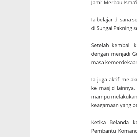
Jami’ Merbau Isma’i
Ia belajar di sana
di Sungai Pakning s
Setelah kembali k
dengan menjadi Gu
masa kemerdekaan
Ia juga aktif mela
ke masjid lainnya,
mampu melakukan b
keagamaan yang be
Ketika Belanda k
Pembantu Komando 