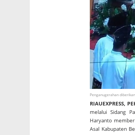
Penganugerahan diberikan o
RIAUEXPRESS, P
melalui Sidang P
Haryanto memberi
Asal Kabupaten Ben