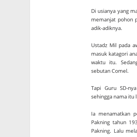
Di usianya yang m
memanjat pohon p
adik-adiknya.
Ustadz Mil pada a
masuk katagori an
waktu itu. Seda
sebutan Comel.
Tapi Guru SD-ny
sehingga nama itu l
Ia menamatkan pe
Pakning tahun 193
Pakning. Lalu mela