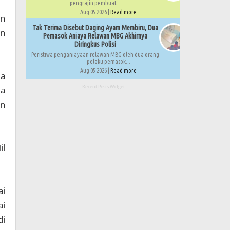
pengrajin pembuat...
Aug 05 2026 |
Read more
an
Tak Terima Disebut Daging Ayam Membiru, Dua
an
Pemasok Aniaya Relawan MBG Akhirnya
Diringkus Polisi
Peristiwa penganiayaan relawan MBG oleh dua orang
pelaku pemasok...
Aug 05 2026 |
Read more
Ia
Recent Posts Widget
da
an
il
ai
ai
di