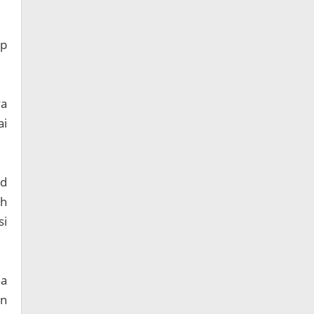
ap
ya
ai
id
ah
si
ha
un