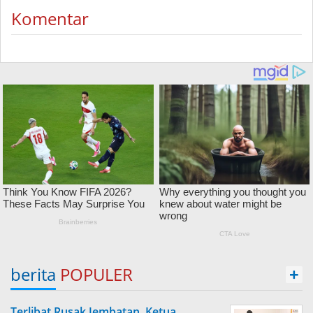
Komentar
berita
POPULER
+
Terlibat Rusak Jembatan, Ketua