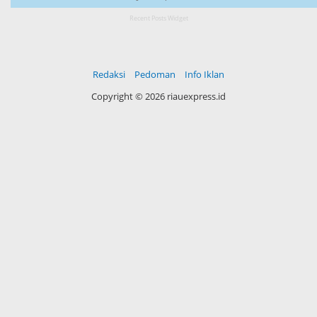
Recent Posts Widget
Redaksi
Pedoman
Info Iklan
Copyright ©
2026 riauexpress.id