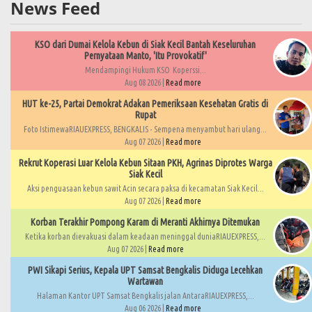
News Feed
KSO dari Dumai Kelola Kebun di Siak Kecil Bantah Keseluruhan
Pernyataan Manto, 'Itu Provokatif'
Mendampingi Hukum KSO Koperssi...
Aug 08 2026 |
Read more
HUT ke-25, Partai Demokrat Adakan Pemeriksaan Kesehatan Gratis di
Rupat
Foto IstimewaRIAUEXPRESS, BENGKALIS - Sempena menyambut hari ulang...
Aug 07 2026 |
Read more
Rekrut Koperasi Luar Kelola Kebun Sitaan PKH, Agrinas Diprotes Warga
Siak Kecil
Aksi penguasaan kebun sawit Acin secara paksa di kecamatan Siak Kecil...
Aug 07 2026 |
Read more
Korban Terakhir Pompong Karam di Meranti Akhirnya Ditemukan
Ketika korban dievakuasi dalam keadaan meninggal duniaRIAUEXPRESS,...
Aug 07 2026 |
Read more
PWI Sikapi Serius, Kepala UPT Samsat Bengkalis Diduga Lecehkan
Wartawan
Halaman Kantor UPT Samsat Bengkalis jalan AntaraRIAUEXPRESS,...
Aug 06 2026 |
Read more