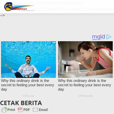
https://bugaruche.com/dAmKFnzWd.GoNiv-
ZDGvUM/DeFm/9EupZZUsl/kFPSTuY/ywNqDUcRx/N/j/A/taN
-->
CETAK BERITA