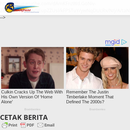
https://bugaruche.com/dAmKFnzWd.GoNiv-
ZDGvUM/DeFm/9EupZZUsl/kFPSTuY/ywNqDUcRx/N/j/A/taN
-->
CETAK BERITA