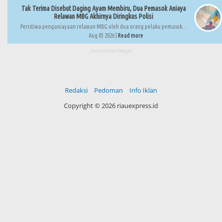
Tak Terima Disebut Daging Ayam Membiru, Dua Pemasok Aniaya
Relawan MBG Akhirnya Diringkus Polisi
Peristiwa penganiayaan relawan MBG oleh dua orang pelaku pemasok...
Aug 05 2026 |
Read more
Recent Posts Widget
Redaksi
Pedoman
Info Iklan
Copyright ©
2026 riauexpress.id