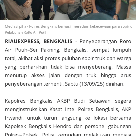
Mediasi pihak Polres Bengkalis berhasil meredam kekecewaan para sopir di
Pelabuhan RoRo Air Putih
RIAUEXPRESS, BENGKALIS
- Penyeberangan Roro
Air Putih–Sei Pakning, Bengkalis, sempat lumpuh
total, akibat aksi protes puluhan sopir truk dan warga
yang berhari-hari tidak bisa menyeberang. Massa
menutup akses jalan dengan truk hingga arus
penyeberangan terhenti, Sabtu (13/09/25) dinihari.
Kapolres Bengkalis AKBP Budi Setiawan segera
menginstruksikan Kasat Intel Polres Bengkalis, AKP
Irwandi, untuk turun langsung ke lokasi bersama
Kapolsek Bengkalis Hendro dan personel gabungan
Polres–Polsek. Polisi kemudian melakukan mediasi