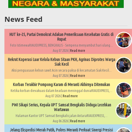
News Feed
HUT ke-25, Partai Demokrat Adakan Pemeriksaan Kesehatan Gratis di
Rupat
Foto IstimewaRIAUEXPRESS, BENGKALIS - Sempena menyambut hari ulang...
Aug 07 2026 |
Read more
Rekrut Koperasi Luar Kelola Kebun Sitaan PKH, Agrinas Diprotes Warga
Siak Kecil
Aksi penguasaan kebun sawit Acin secara paksa di kecamatan Siak Kecil...
Aug 07 2026 |
Read more
Korban Terakhir Pompong Karam di Meranti Akhirnya Ditemukan
Ketika korban dievakuasi dalam keadaan meninggal duniaRIAUEXPRESS,...
Aug 07 2026 |
Read more
PWI Sikapi Serius, Kepala UPT Samsat Bengkalis Diduga Lecehkan
Wartawan
Halaman Kantor UPT Samsat Bengkalis jalan AntaraRIAUEXPRESS,...
Aug 06 2026 |
Read more
Jelang Ekspedisi Merah Putih, Polres Meranti Perkuat Sinergi Presisi