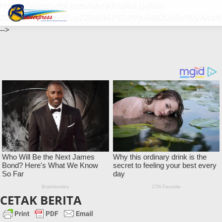
https://bugaruche.com/dAmKFnzWd.GoNiv-
ZDGvUM/DeFm/9EupZZUsl/kFPSTuY/ywNqDUcRx/N/j/A/taN
-->
CETAK BERITA