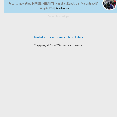
Foto IstimewaRIAUEXPRESS, MERANTI – Kapolres Kepulauan Meranti, AKBP...
Aug 05 2026 |
Read more
Recent Posts Widget
Redaksi
Pedoman
Info Iklan
Copyright ©
2026 riauexpress.id