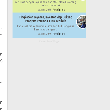
Peristiwa penganiayaan relawan MBG oleh dua orang
pelaku pemasok...
Aug 05 2026 |
Read more
Tingkatkan Layanan, Investor Siap Dukung
Program Perumda Tirta Terubuk
h,
Pada saat pihak Perumda Tirta Terubuk Bengkalis
berdialog dengan...
da
Aug 05 2026 |
Read more
Recent Posts Widget
an
a)
a
un
an