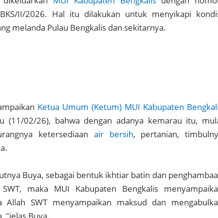
 dikeluarkan
MUI Kabupaten Bengkalis
dengan nomor
BKS/II/2026. Hal itu dilakukan untuk menyikapi kondi
ng melanda Pulau Bengkalis dan sekitarnya.
sampaikan
Ketua Umum (Ketum) MUI Kabupaten Bengkal
bu (11/02/26), bahwa dengan adanya kemarau itu, mul
urangnya ketersediaan
air bersih
, pertanian, timbuln
ya.
njutnya Buya, sebagai bentuk ikhtiar batin dan penghamba
ah SWT, maka MUI Kabupaten Bengkalis menyampaik
a Allah SWT menyampaikan maksud dan mengabulk
, "jelas Buya.