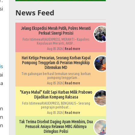
:
si
News Feed
Jelang Ekspedisi Merah Putih, Polres Meranti
Perkuat Sinergi Presisi
Foto IstimewaRIAUEXPRESS, MERANTI – Kapolres
Kepulauan Meranti, AKBP...
Aug 05 2026 |
Read more
Hari Ketiga Pencarian, Seorang Korban Kapal
Pompong Tenggelam di Perairan Mengkikip
is
Ditemukan MD
ai
Tim gabungan berhasil temukan seorang korban
pompong tenggelam...
ya
Aug 05 2026 |
Read more
"Karya Mahal" Kulit Sapi Kurban Milik Prabowo
Dijadikan Kompang Raksasa
Foto IstimewaRIAUEXPRESS, BENGKALIS – Seorang
an
pengrajin pembuat...
Aug 05 2026 |
Read more
an
Tak Terima Disebut Daging Ayam Membiru, Dua
an
Pemasok Aniaya Relawan MBG Akhirnya
Diringkus Polisi