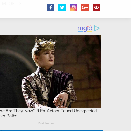
/2hMaQE
-->