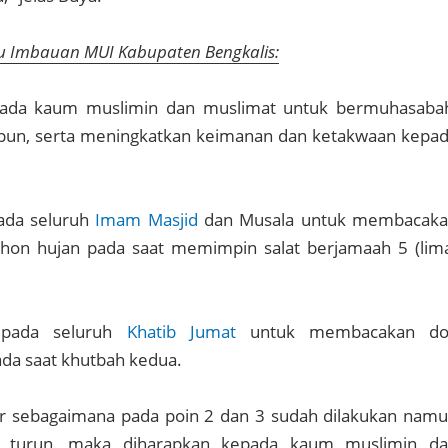
au Imbauan MUI Kabupaten Bengkalis:
pada kaum muslimin dan muslimat untuk bermuhasaba
n, serta meningkatkan keimanan dan ketakwaan kepa
ada seluruh
Imam Masjid
dan Musala untuk membacak
on hujan pada saat memimpin salat berjamaah 5 (lim
epada seluruh
Khatib Jumat
untuk membacakan do
a saat khutbah kedua.
iar sebagaimana pada poin 2 dan 3 sudah dilakukan nam
a turun, maka diharapkan kepada kaum muslimin d