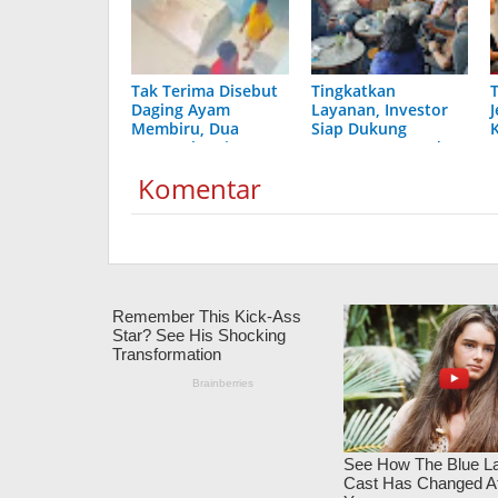
Tak Terima Disebut
Tingkatkan
Daging Ayam
Layanan, Investor
Membiru, Dua
Siap Dukung
Pemasok Aniaya
Program Perumda
Relawan MBG
Tirta Terubuk
Komentar
Akhirnya Diringkus
Polisi