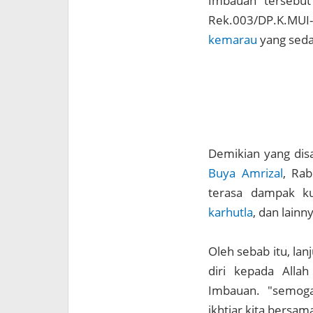
Imbauan tersebut
Rek.003/DP.K.MUI-
kemarau
yang seda
Demikian yang di
Buya Amrizal
, Ra
terasa dampak k
karhutla
, dan lainn
Oleh sebab itu, la
diri kepada All
Imbauan. "semog
ikhtiar kita bersama