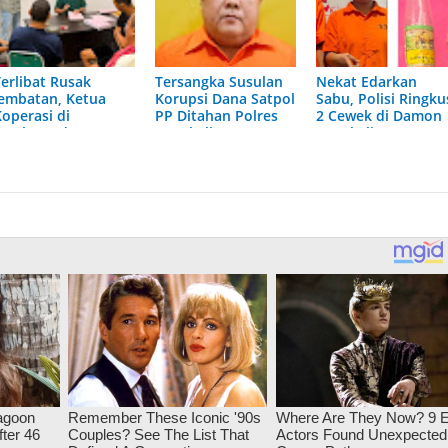
Terlibat Rusak
Tersangka Susulan
Nekat Edarkan
Jembatan, Ketua
Korupsi Dana Satpol
Sabu, Polisi Ringku
Koperasi di
PP Ditahan Polres
2 Cewek di Damon
Jangkang dan 3
Bengkalis
Bengkalis
Pengurusnya Resmi
Masuk Tahanan
Jaksa