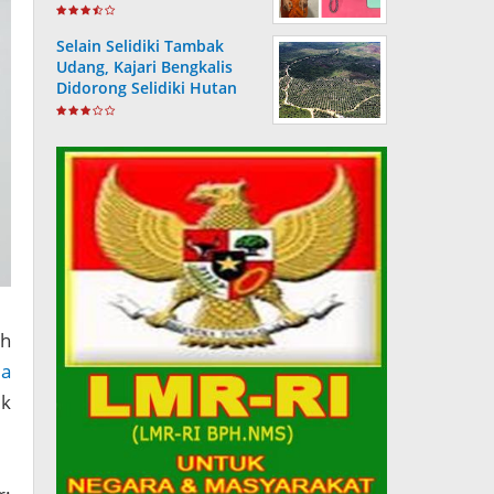
Selain Selidiki Tambak
Udang, Kajari Bengkalis
Didorong Selidiki Hutan
Berubah Jadi Kebun Sawit
h
ia
uk