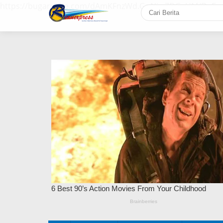
https://bugaruche.com/dAmKFnzWd.GoNiv-ZDGvUM/DeFm