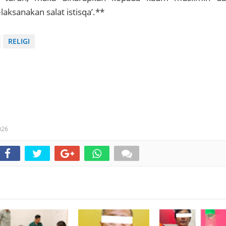
aksanakan salat istisqa’.**
RELIGI
026