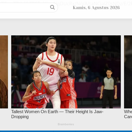
/9EupZZUsl/kFPSTuY/ywNqDUcRx/N/j/A/taNCjaIZ0sNDz/E
Kamis, 6 Agustus 2026