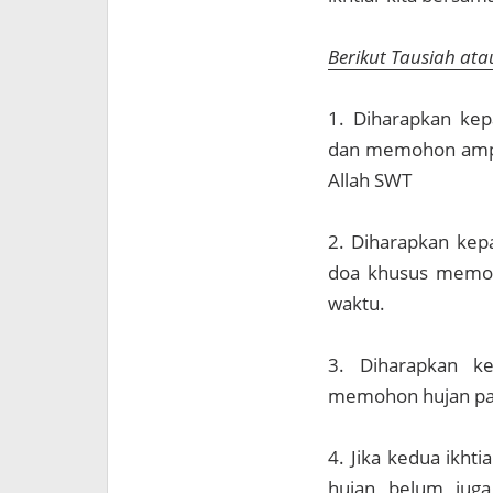
Berikut Tausiah at
1. Diharapkan ke
dan memohon ampu
Allah SWT
2. Diharapkan kep
doa khusus memoh
waktu.
3. Diharapkan k
memohon hujan pad
4. Jika kedua ikht
hujan belum jug