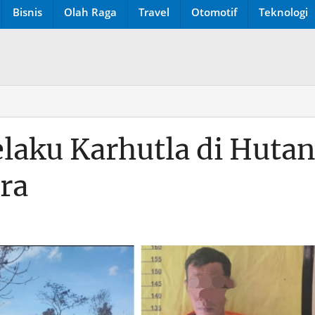
Bisnis
Olah Raga
Travel
Otomotif
Teknologi
elaku Karhutla di Huta
ra