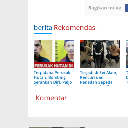
Bagikan ini ke
berita
Rekomendasi
Terpidana Perusak
Terjadi di Sei Alam,
Hutan, Bombing
Pencuri dan
Serahkan Diri, Paijo
Penadah Sepeda
dan M Yusuf
Motor Berhasil
Akankah Ikuti
Diringkus
Komentar
Jejaknya?