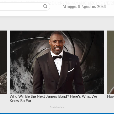
/9EupZZUsl/kFPSTuY/ywNqDUcRx/N/j/A/taNCjaIZ0sNDz/E
Minggu, 9 Agustus 2026