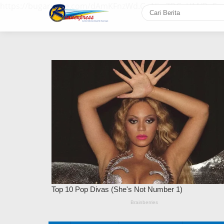
https://bugaruche.com/dAmKFnzWd.GoNiv-ZDGvUM/DeFm