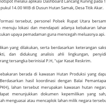
k hotspot melalui aplikasi Dashboard Lancang Kuning pada 
 pukul 14.00 WIB di Dusun Hutan Samak, Desa Titik Akar.
nformasi tersebut, personel Polsek Rupat Utara bersa
 menuju lokasi dan mendapati adanya kebakaran laha
akukan upaya pemadaman guna mencegah meluasnya api.
idikan yang dilakukan, serta berdasarkan keterangan saks
kti, dan didukung analisis ahli lingkungan, penyid
ang tersangka berinisial P.H, "ujar Kasat Reskrim.
i kebakaran berada di kawasan Hutan Produksi yang dap
 Berdasarkan hasil koordinasi dengan Balai Pemantap
PKH), lahan tersebut merupakan kawasan hutan negar
 dapat menunjukkan dokumen kepemilikan yang sah
lah menguasai atau mencaplok lahan milik negara terseb