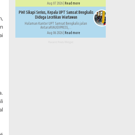
Aug 07 2026 |
Read more
PWI Sikapi Serius, Kepala UPT Samsat Bengkalis
n,
Diduga Lecehkan Wartawan
Halaman Kantor UPT Samsat Bengkalis jalan
an
AntaraRIAUEXPRESS,...
Aug 06 2026 |
Read more
ai
Recent Posts Widget
a.
li
al
di