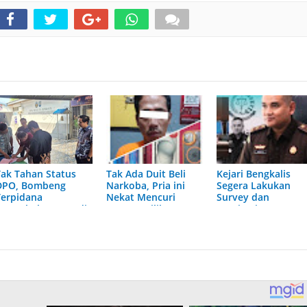
Tak Tahan Status
Tak Ada Duit Beli
Kejari Bengkalis
DPO, Bombeng
Narkoba, Pria ini
Segera Lakukan
Terpidana
Nekat Mencuri
Survey dan
Perambah Hutan di
Barang Milik
Monitoring Dapur
Lubuk Gaung
Wisatawan di Pantai
SPPG
Akhirnya
Lapin
Menyerahkan Diri
ke Jaksa