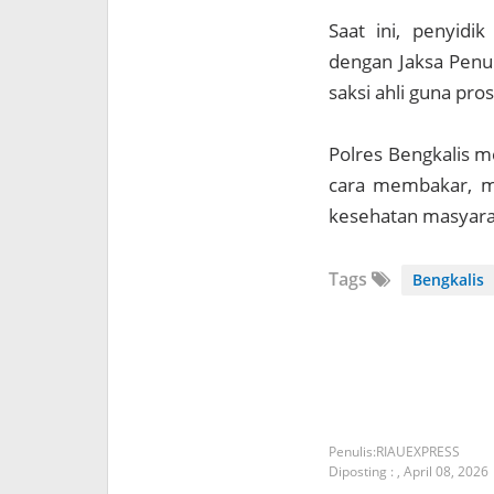
Saat ini, penyidi
dengan Jaksa Penu
saksi ahli guna pro
Polres Bengkalis 
cara membakar, m
kesehatan masyara
Tags
Bengkalis
RIAUEXPRESS
Diposting :
,
April 08, 2026