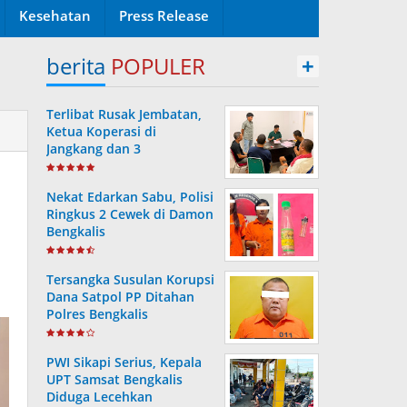
Kesehatan
Press Release
berita
POPULER
+
Terlibat Rusak Jembatan,
Ketua Koperasi di
Jangkang dan 3
Pengurusnya Resmi Masuk
n
Tahanan Jaksa
Nekat Edarkan Sabu, Polisi
Ringkus 2 Cewek di Damon
Bengkalis
Tersangka Susulan Korupsi
Dana Satpol PP Ditahan
Polres Bengkalis
PWI Sikapi Serius, Kepala
UPT Samsat Bengkalis
Diduga Lecehkan