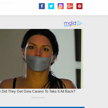
/2hMaQE
-->