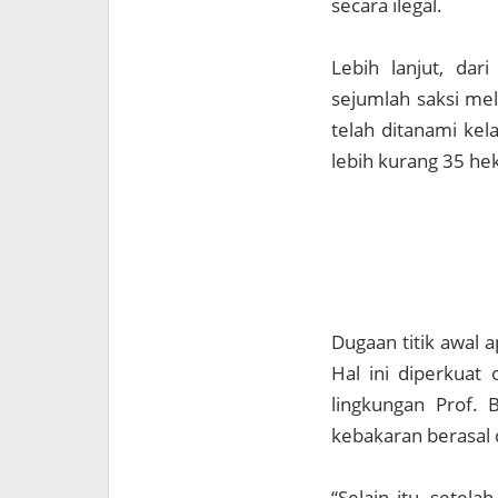
secara ilegal.
Lebih lanjut, dar
sejumlah saksi mel
telah ditanami kel
lebih kurang 35 he
Dugaan titik awal 
Hal ini diperkuat o
lingkungan Prof.
kebakaran berasal d
“Selain itu, setel