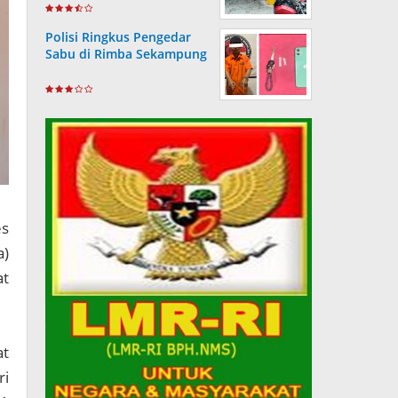
Wartawan
Polisi Ringkus Pengedar
Sabu di Rimba Sekampung
es
a)
at
at
ri