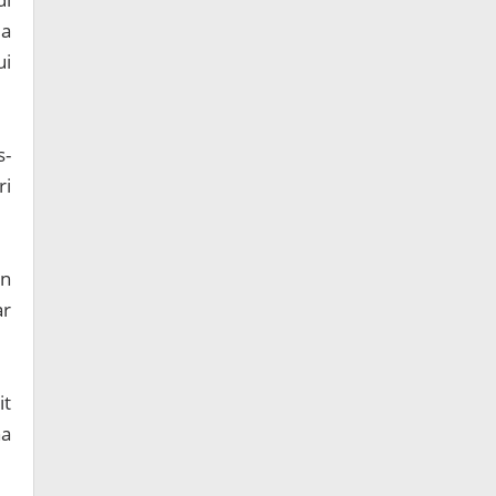
ua
ui
s-
ri
an
ar
it
na