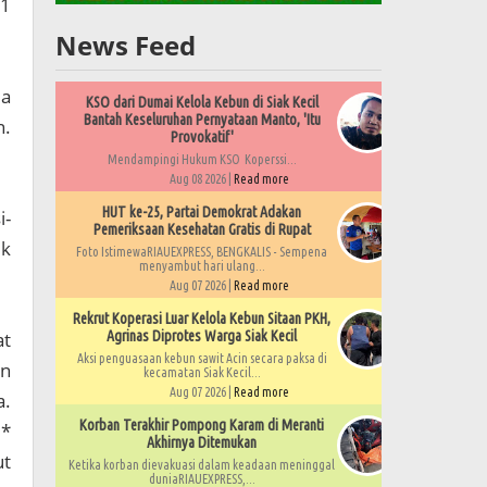
11
News Feed
ma
KSO dari Dumai Kelola Kebun di Siak Kecil
Bantah Keseluruhan Pernyataan Manto, 'Itu
n.
Provokatif'
Mendampingi Hukum KSO Koperssi...
Aug 08 2026 |
Read more
HUT ke-25, Partai Demokrat Adakan
i-
Pemeriksaan Kesehatan Gratis di Rupat
ik
Foto IstimewaRIAUEXPRESS, BENGKALIS - Sempena
menyambut hari ulang...
Aug 07 2026 |
Read more
Rekrut Koperasi Luar Kelola Kebun Sitaan PKH,
at
Agrinas Diprotes Warga Siak Kecil
Aksi penguasaan kebun sawit Acin secara paksa di
an
kecamatan Siak Kecil...
Aug 07 2026 |
Read more
a.
Korban Terakhir Pompong Karam di Meranti
,*
Akhirnya Ditemukan
ut
Ketika korban dievakuasi dalam keadaan meninggal
duniaRIAUEXPRESS,...