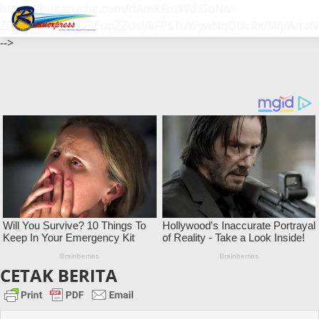
https://bugaruche.com/dAmKFnzWd.GoNiv-
ZDGvUM/DeFm/9EupZZUsl/kFPSTuY/ywNqDUcRx/N/j/A/taN
-->
CETAK BERITA