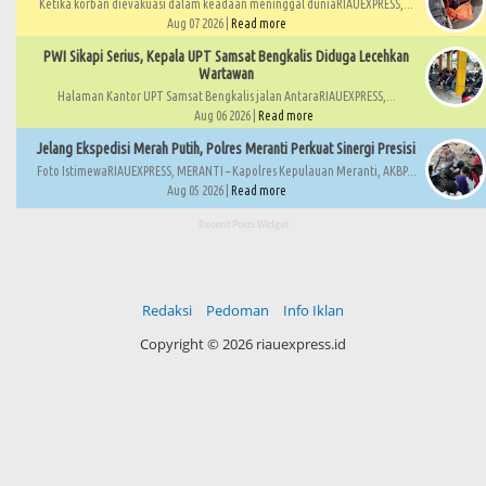
Ketika korban dievakuasi dalam keadaan meninggal duniaRIAUEXPRESS,...
Aug 07 2026 |
Read more
PWI Sikapi Serius, Kepala UPT Samsat Bengkalis Diduga Lecehkan
Wartawan
Halaman Kantor UPT Samsat Bengkalis jalan AntaraRIAUEXPRESS,...
Aug 06 2026 |
Read more
Jelang Ekspedisi Merah Putih, Polres Meranti Perkuat Sinergi Presisi
Foto IstimewaRIAUEXPRESS, MERANTI – Kapolres Kepulauan Meranti, AKBP...
Aug 05 2026 |
Read more
Recent Posts Widget
Redaksi
Pedoman
Info Iklan
Copyright ©
2026 riauexpress.id