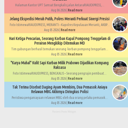
Halaman Kantor UPT Samsat Bengkalis jalan AntaraRIAUEXPRESS,...
Aug 06 2026 |
Read more
Jelang Ekspedisi Merah Putih, Polres Meranti Perkuat Sinergi Presisi
Foto IstimewaRIAUEXPRESS, MERANTI – Kapolres Kepulauan Meranti, AKBP...
Aug 05 2026 |
Read more
Hari Ketiga Pencarian, Seorang Korban Kapal Pompong Tenggelam di
Perairan Mengkikip Ditemukan MD
Tim gabungan berhasil temukan seorang korban pompong tenggelam...
Aug 05 2026 |
Read more
"Karya Mahal" Kulit Sapi Kurban Milik Prabowo Dijadikan Kompang
Raksasa
Foto IstimewaRIAUEXPRESS, BENGKALIS – Seorang pengrajin pembuat...
Aug 05 2026 |
Read more
Tak Terima Disebut Daging Ayam Membiru, Dua Pemasok Aniaya
Relawan MBG Akhirnya Diringkus Polisi
Peristiwa penganiayaan relawan MBG oleh dua orang pelaku pemasok...
Aug 05 2026 |
Read more
Recent Posts Widget