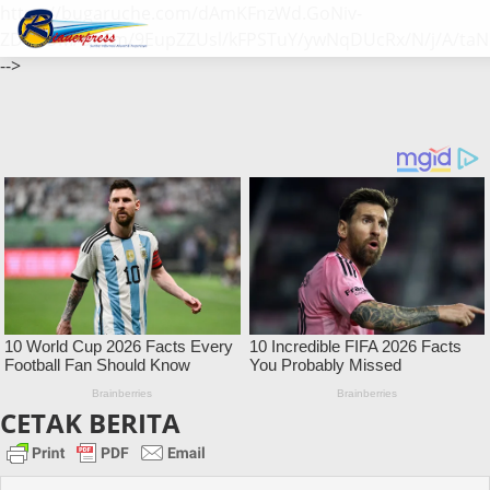
https://bugaruche.com/dAmKFnzWd.GoNiv-
ZDGvUM/DeFm/9EupZZUsl/kFPSTuY/ywNqDUcRx/N/j/A/taN
-->
CETAK BERITA