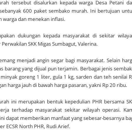
rah tersebut disalurkan kepada warga Desa Petani d
sebanyak 600 paket sembako murah. Ini bertujuan unt
 warga dan menekan inflasi.
upakan dukungan kepada masyarakat di sekitar wilay
ar Perwakilan SKK Migas Sumbagut, Valerina.
emang menjadi angin segar bagi masyarakat. Selain har
as barang yang dijual pun terjamin. Berbagai jenis semba
 minyak goreng 1 liter, gula 1 kg, sarden dan teh senilai 
gan harga jauh di bawah harga pasaran, yakni Rp 20 ribu.
urah ini merupakan bentuk kepedulian PHR bersama S
erja terhadap masyarakat sekitar wilayah operasi. Ka
ini dapat memberikan manfaat yang sebesar-besarnya ba
er ECSR North PHR, Rudi Arief.