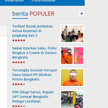
berita
POPULER
+
Terlibat Rusak Jembatan,
Ketua Koperasi di
Jangkang dan 3
Pengurusnya Resmi Masuk
Tahanan Jaksa
Nekat Edarkan Sabu, Polisi
Ringkus 2 Cewek di Damon
Bengkalis
Tersangka Susulan Korupsi
Dana Satpol PP Ditahan
Polres Bengkalis
PWI Sikapi Serius, Kepala
UPT Samsat Bengkalis
Diduga Lecehkan
Wartawan