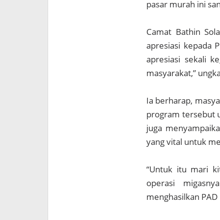
pasar murah ini sa
Camat Bathin So
apresiasi kepada 
apresiasi sekali k
masyarakat,” ungk
Ia berharap, masya
program tersebut 
juga menyampaika
yang vital untuk m
“Untuk itu mari k
operasi migasny
menghasilkan PAD 