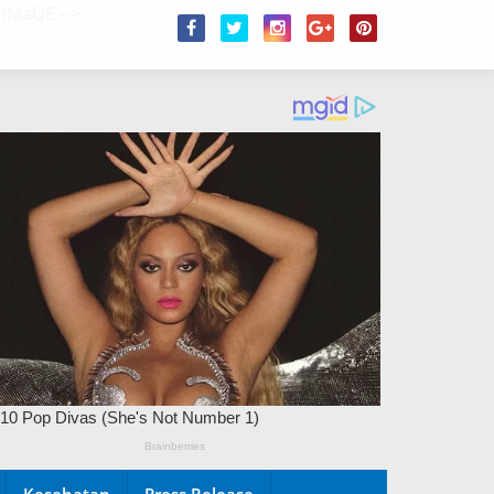
/2hMaQE
-->
Kesehatan
Press Release