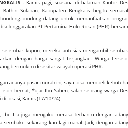
ENGKALIS
- Kamis pagi, suasana di halaman Kantor De
 Bathin Solapan, Kabupaten Bengkalis begitu semara
rbondong-bondong datang untuk memanfaatkan progr
diselenggarakan PT Pertamina Hulu Rokan (PHR) bersa
selembar kupon, mereka antusias mengambil semba
arkan dengan harga sangat terjangkau. Warga terseb
 yang bermukim di sekitar wilayah operasi PHR.
ngan adanya pasar murah ini, saya bisa membeli kebutuh
 lebih hemat, *ujar Ibu Saben, salah seorang warga De
 di lokasi, Kamis (17/10/24).
, Ibu Lia juga mengaku merasa terbantu dengan adan
ga sembako sekarang kan lagi mahal. Jadi, dengan adan