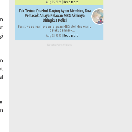
Aug 05 2026 |
Read more
Tak Terima Disebut Daging Ayam Membiru, Dua
Pemasok Aniaya Relawan MBG Akhirnya
an
Diringkus Polisi
at
Peristiwa penganiayaan relawan MBG oleh dua orang
pelaku pemasok...
gi
Aug 05 2026 |
Read more
Recent Posts Widget
an
at
al
ar
an