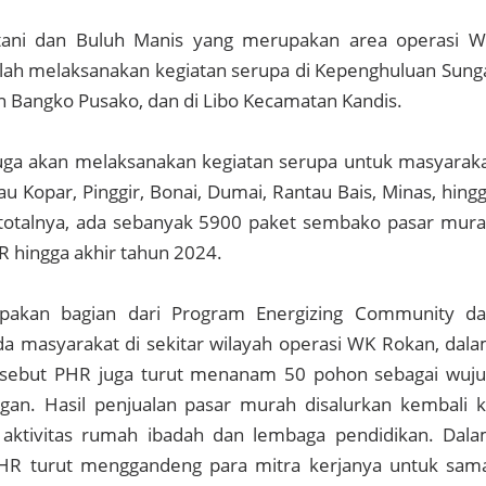
etani dan Buluh Manis yang merupakan area operasi 
lah melaksanakan kegiatan serupa di Kepenghuluan Sung
 Bangko Pusako, dan di Libo Kecamatan Kandis.
juga akan melaksanakan kegiatan serupa untuk masyarak
u Kopar, Pinggir, Bonai, Dumai, Rantau Bais, Minas, hing
 totalnya, ada sebanyak 5900 paket sembako pasar mur
R hingga akhir tahun 2024.
upakan bagian dari Program Energizing Community d
a masyarakat di sekitar wilayah operasi WK Rokan, dal
ersebut PHR juga turut menanam 50 pohon sebagai wuj
ngan. Hasil penjualan pasar murah disalurkan kembali 
aktivitas rumah ibadah dan lembaga pendidikan. Dal
HR turut menggandeng para mitra kerjanya untuk sam