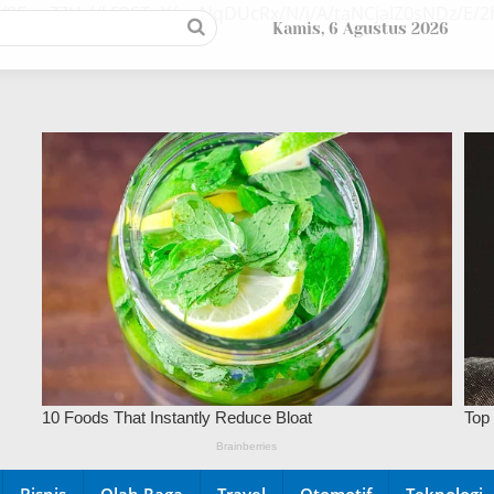
/9EupZZUsl/kFPSTuY/ywNqDUcRx/N/j/A/taNCjaIZ0sNDz/E
Kamis, 6 Agustus 2026
Bisnis
Olah Raga
Travel
Otomotif
Teknologi