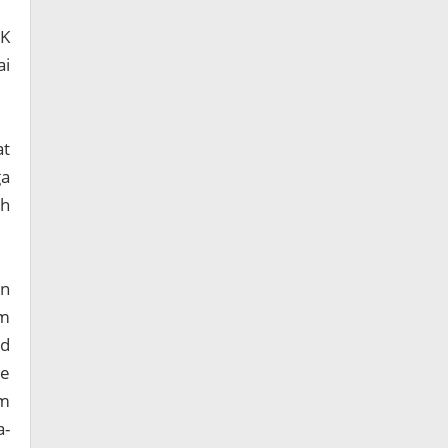
WK
ai
at
ga
ah
an
am
ud
ke
am
a-