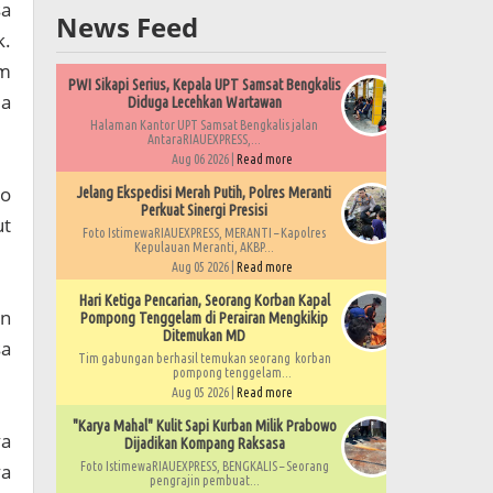
sa
News Feed
k.
am
PWI Sikapi Serius, Kepala UPT Samsat Bengkalis
ma
Diduga Lecehkan Wartawan
Halaman Kantor UPT Samsat Bengkalis jalan
AntaraRIAUEXPRESS,...
Aug 06 2026 |
Read more
ko
Jelang Ekspedisi Merah Putih, Polres Meranti
Perkuat Sinergi Presisi
ut
Foto IstimewaRIAUEXPRESS, MERANTI – Kapolres
Kepulauan Meranti, AKBP...
Aug 05 2026 |
Read more
Hari Ketiga Pencarian, Seorang Korban Kapal
an
Pompong Tenggelam di Perairan Mengkikip
Ditemukan MD
sa
Tim gabungan berhasil temukan seorang korban
pompong tenggelam...
Aug 05 2026 |
Read more
"Karya Mahal" Kulit Sapi Kurban Milik Prabowo
ya
Dijadikan Kompang Raksasa
ya
Foto IstimewaRIAUEXPRESS, BENGKALIS – Seorang
pengrajin pembuat...