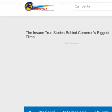
https://bugaruche.com/dAmKFnzWd.GoNiv-ZDGvUM/DeFm
Nasional
Internasional
Hukum