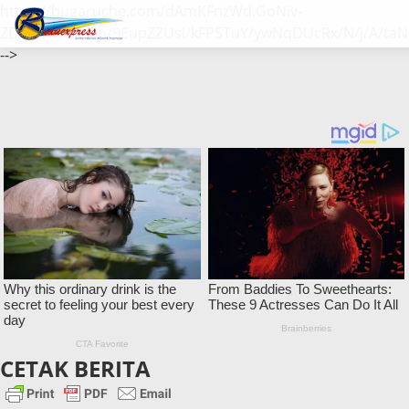
https://bugaruche.com/dAmKFnzWd.GoNiv-
ZDGvUM/DeFm/9EupZZUsl/kFPSTuY/ywNqDUcRx/N/j/A/taN
-->
CETAK BERITA