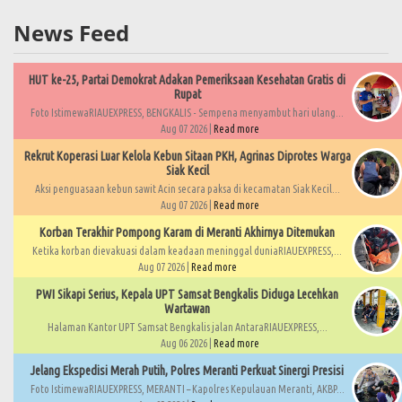
News Feed
HUT ke-25, Partai Demokrat Adakan Pemeriksaan Kesehatan Gratis di
Rupat
Foto IstimewaRIAUEXPRESS, BENGKALIS - Sempena menyambut hari ulang...
Aug 07 2026 |
Read more
Rekrut Koperasi Luar Kelola Kebun Sitaan PKH, Agrinas Diprotes Warga
Siak Kecil
Aksi penguasaan kebun sawit Acin secara paksa di kecamatan Siak Kecil...
Aug 07 2026 |
Read more
Korban Terakhir Pompong Karam di Meranti Akhirnya Ditemukan
Ketika korban dievakuasi dalam keadaan meninggal duniaRIAUEXPRESS,...
Aug 07 2026 |
Read more
PWI Sikapi Serius, Kepala UPT Samsat Bengkalis Diduga Lecehkan
Wartawan
Halaman Kantor UPT Samsat Bengkalis jalan AntaraRIAUEXPRESS,...
Aug 06 2026 |
Read more
Jelang Ekspedisi Merah Putih, Polres Meranti Perkuat Sinergi Presisi
Foto IstimewaRIAUEXPRESS, MERANTI – Kapolres Kepulauan Meranti, AKBP...