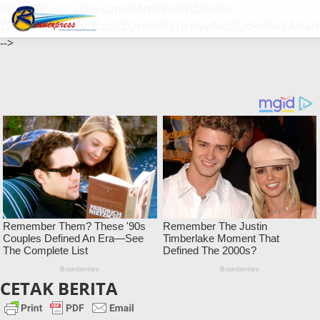
https://bugaruche.com/dAmKFnzWd.GoNiv-
ZDGvUM/DeFm/9EupZZUsl/kFPSTuY/ywNqDUcRx/N/j/A/taN
-->
CETAK BERITA