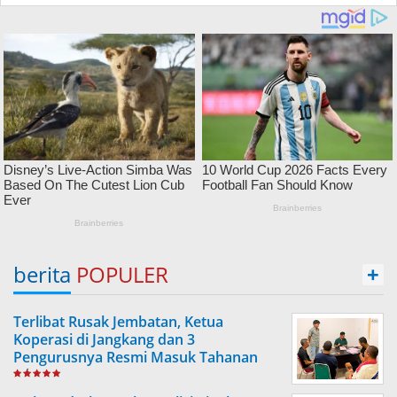
berita
POPULER
+
Terlibat Rusak Jembatan, Ketua
Koperasi di Jangkang dan 3
Pengurusnya Resmi Masuk Tahanan
Jaksa