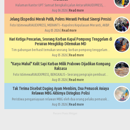
Halaman Kantor UPT Samsat Bengkalis jalan AntaraRIAUEXPRESS,...
Aug 06 2026 |
Read more
Jelang Ekspedisi Merah Putih, Polres Meranti Perkuat Sinergi Presisi
Foto IstimewaRIAUEXPRESS, MERANTI – Kapolres Kepulauan Meranti, AKBP...
Aug 05 2026 |
Read more
Hari Ketiga Pencarian, Seorang Korban Kapal Pompong Tenggelam di
Perairan Mengkikip Ditemukan MD
Tim gabungan berhasil temukan seorang korban pompong tenggelam...
Aug 05 2026 |
Read more
"Karya Mahal" Kulit Sapi Kurban Milik Prabowo Dijadikan Kompang
Raksasa
Foto IstimewaRIAUEXPRESS, BENGKALIS – Seorang pengrajin pembuat...
Aug 05 2026 |
Read more
Tak Terima Disebut Daging Ayam Membiru, Dua Pemasok Aniaya
Relawan MBG Akhirnya Diringkus Polisi
Peristiwa penganiayaan relawan MBG oleh dua orang pelaku pemasok...
Aug 05 2026 |
Read more
Recent Posts Widget