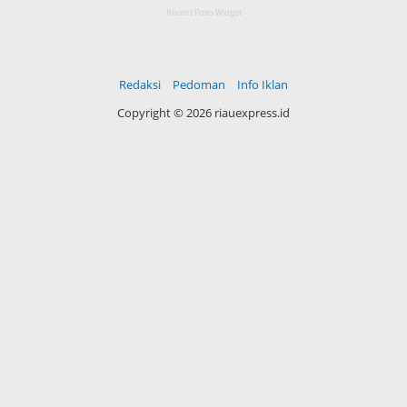
Recent Posts Widget
Redaksi
Pedoman
Info Iklan
Copyright ©
2026 riauexpress.id