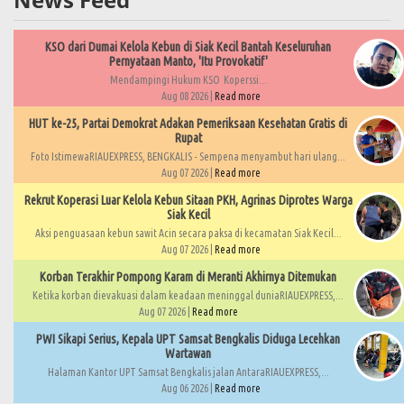
KSO dari Dumai Kelola Kebun di Siak Kecil Bantah Keseluruhan
Pernyataan Manto, 'Itu Provokatif'
Mendampingi Hukum KSO Koperssi...
Aug 08 2026 |
Read more
HUT ke-25, Partai Demokrat Adakan Pemeriksaan Kesehatan Gratis di
Rupat
Foto IstimewaRIAUEXPRESS, BENGKALIS - Sempena menyambut hari ulang...
Aug 07 2026 |
Read more
Rekrut Koperasi Luar Kelola Kebun Sitaan PKH, Agrinas Diprotes Warga
Siak Kecil
Aksi penguasaan kebun sawit Acin secara paksa di kecamatan Siak Kecil...
Aug 07 2026 |
Read more
Korban Terakhir Pompong Karam di Meranti Akhirnya Ditemukan
Ketika korban dievakuasi dalam keadaan meninggal duniaRIAUEXPRESS,...
Aug 07 2026 |
Read more
PWI Sikapi Serius, Kepala UPT Samsat Bengkalis Diduga Lecehkan
Wartawan
Halaman Kantor UPT Samsat Bengkalis jalan AntaraRIAUEXPRESS,...
Aug 06 2026 |
Read more