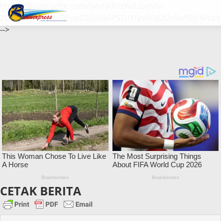
https://bugaruche.com/dAmKFnzWd.GoNiv-
ZDGvUM/DeFm/9EupZZUsl/kFPSTuY/ywNqDUcRx/N/j/A/taN
-->
CETAK BERITA