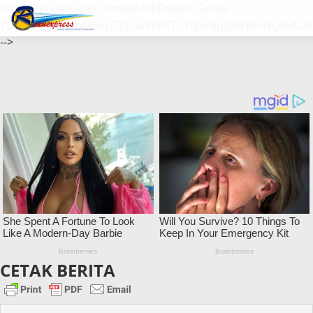
https://bugaruche.com/dAmKFnzWd.GoNiv-
ZDGvUM/DeFm/9EupZZUsl/kFPSTuY/ywNqDUcRx/N/j/A/taN
-->
CETAK BERITA