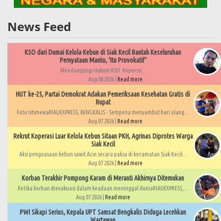
News Feed
KSO dari Dumai Kelola Kebun di Siak Kecil Bantah Keseluruhan
Pernyataan Manto, 'Itu Provokatif'
Mendampingi Hukum KSO Koperssi...
Aug 08 2026 |
Read more
HUT ke-25, Partai Demokrat Adakan Pemeriksaan Kesehatan Gratis di
Rupat
Foto IstimewaRIAUEXPRESS, BENGKALIS - Sempena menyambut hari ulang...
Aug 07 2026 |
Read more
Rekrut Koperasi Luar Kelola Kebun Sitaan PKH, Agrinas Diprotes Warga
Siak Kecil
Aksi penguasaan kebun sawit Acin secara paksa di kecamatan Siak Kecil...
Aug 07 2026 |
Read more
Korban Terakhir Pompong Karam di Meranti Akhirnya Ditemukan
Ketika korban dievakuasi dalam keadaan meninggal duniaRIAUEXPRESS,...
Aug 07 2026 |
Read more
PWI Sikapi Serius, Kepala UPT Samsat Bengkalis Diduga Lecehkan
Wartawan