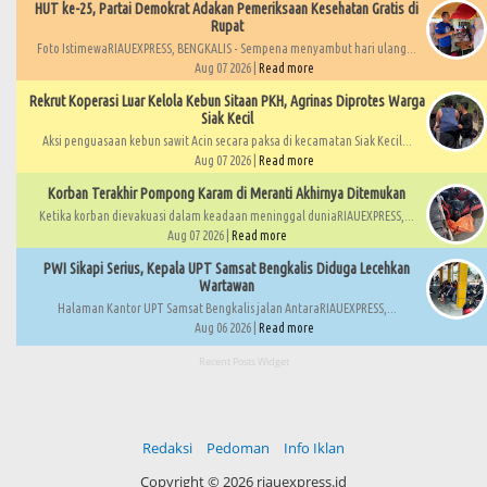
HUT ke-25, Partai Demokrat Adakan Pemeriksaan Kesehatan Gratis di
Rupat
Foto IstimewaRIAUEXPRESS, BENGKALIS - Sempena menyambut hari ulang...
Aug 07 2026 |
Read more
Rekrut Koperasi Luar Kelola Kebun Sitaan PKH, Agrinas Diprotes Warga
Siak Kecil
Aksi penguasaan kebun sawit Acin secara paksa di kecamatan Siak Kecil...
Aug 07 2026 |
Read more
Korban Terakhir Pompong Karam di Meranti Akhirnya Ditemukan
Ketika korban dievakuasi dalam keadaan meninggal duniaRIAUEXPRESS,...
Aug 07 2026 |
Read more
PWI Sikapi Serius, Kepala UPT Samsat Bengkalis Diduga Lecehkan
Wartawan
Halaman Kantor UPT Samsat Bengkalis jalan AntaraRIAUEXPRESS,...
Aug 06 2026 |
Read more
Recent Posts Widget
Redaksi
Pedoman
Info Iklan
Copyright ©
2026 riauexpress.id