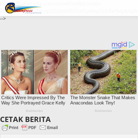
https://bugaruche.com/dAmKFnzWd.GoNiv-
ZDGvUM/DeFm/9EupZZUsl/kFPSTuY/ywNqDUcRx/N/j/A/taN
-->
CETAK BERITA