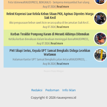
Foto IstimewaRIAUEXPRESS, BENGKALIS - Sempena menyambut hari ulang...
Aug 07 2026 |
Read more
Rekrut Koperasi Luar Kelola Kebun Sitaan PKH, Agrinas Diprotes Warga
Siak Kecil
Aksi penguasaan kebun sawit Acin secara paksa di kecamatan Siak Kecil...
Aug 07 2026 |
Read more
Korban Terakhir Pompong Karam di Meranti Akhirnya Ditemukan
Ketika korban dievakuasi dalam keadaan meninggal duniaRIAUEXPRESS,...
Aug 07 2026 |
Read more
PWI Sikapi Serius, Kepala UPT Samsat Bengkalis Diduga Lecehkan
Wartawan
Halaman Kantor UPT Samsat Bengkalis jalan AntaraRIAUEXPRESS,...
Aug 06 2026 |
Read more
Recent Posts Widget
Redaksi
Pedoman
Info Iklan
Copyright ©
2026 riauexpress.id