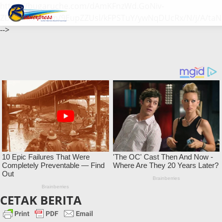
https://bugaruche.com/dAmKFnzWd.GoNiv-
ZDGvUM/DeFm/9EupZZUsl/kFPSTuY/ywNqDUcRx/N/j/A/taN
-->
CETAK BERITA