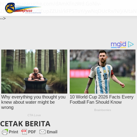
https://bugaruche.com/dAmKFnzWd.GoNiv-
ZDGvUM/DeFm/9EupZZUsl/kFPSTuY/ywNqDUcRx/N/j/A/taN
-->
CETAK BERITA