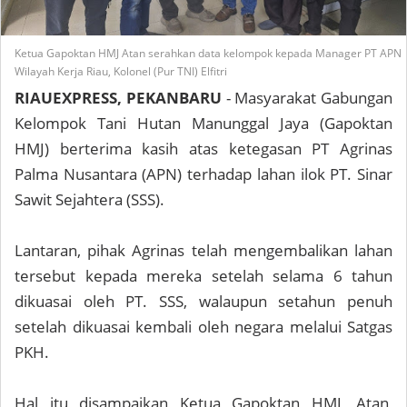
Ketua Gapoktan HMJ Atan serahkan data kelompok kepada
Manager PT APN
Wilayah Kerja Riau, Kolonel (Pur TNI) Elfitri
RIAUEXPRESS, PEKANBARU
- Masyarakat Gabungan
Kelompok Tani Hutan Manunggal Jaya (Gapoktan
HMJ) berterima kasih atas ketegasan PT Agrinas
Palma Nusantara (APN) terhadap lahan ilok PT. Sinar
Sawit Sejahtera (SSS).
Lantaran, pihak Agrinas telah mengembalikan lahan
tersebut kepada mereka setelah selama 6 tahun
dikuasai oleh PT. SSS, walaupun setahun penuh
setelah dikuasai kembali oleh negara melalui Satgas
PKH.
Hal itu disampaikan Ketua Gapoktan HMJ, Atan,