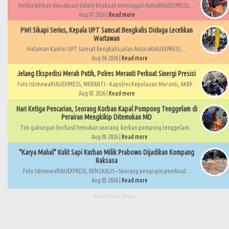
Ketika korban dievakuasi dalam keadaan meninggal duniaRIAUEXPRESS,...
Aug 07 2026 |
Read more
PWI Sikapi Serius, Kepala UPT Samsat Bengkalis Diduga Lecehkan
Wartawan
Halaman Kantor UPT Samsat Bengkalis jalan AntaraRIAUEXPRESS,...
Aug 06 2026 |
Read more
Jelang Ekspedisi Merah Putih, Polres Meranti Perkuat Sinergi Presisi
Foto IstimewaRIAUEXPRESS, MERANTI – Kapolres Kepulauan Meranti, AKBP...
Aug 05 2026 |
Read more
Hari Ketiga Pencarian, Seorang Korban Kapal Pompong Tenggelam di
Perairan Mengkikip Ditemukan MD
Tim gabungan berhasil temukan seorang korban pompong tenggelam...
Aug 05 2026 |
Read more
"Karya Mahal" Kulit Sapi Kurban Milik Prabowo Dijadikan Kompang
Raksasa
Foto IstimewaRIAUEXPRESS, BENGKALIS – Seorang pengrajin pembuat...
Aug 05 2026 |
Read more
Recent Posts Widget