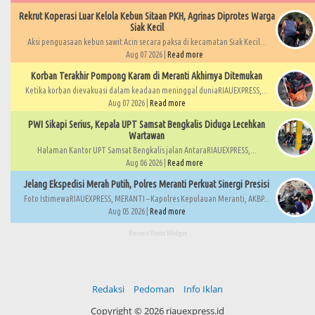
Rekrut Koperasi Luar Kelola Kebun Sitaan PKH, Agrinas Diprotes Warga
Siak Kecil
Aksi penguasaan kebun sawit Acin secara paksa di kecamatan Siak Kecil...
Aug 07 2026 |
Read more
Korban Terakhir Pompong Karam di Meranti Akhirnya Ditemukan
Ketika korban dievakuasi dalam keadaan meninggal duniaRIAUEXPRESS,...
Aug 07 2026 |
Read more
PWI Sikapi Serius, Kepala UPT Samsat Bengkalis Diduga Lecehkan
Wartawan
Halaman Kantor UPT Samsat Bengkalis jalan AntaraRIAUEXPRESS,...
Aug 06 2026 |
Read more
Jelang Ekspedisi Merah Putih, Polres Meranti Perkuat Sinergi Presisi
Foto IstimewaRIAUEXPRESS, MERANTI – Kapolres Kepulauan Meranti, AKBP...
Aug 05 2026 |
Read more
Recent Posts Widget
Redaksi
Pedoman
Info Iklan
Copyright ©
2026 riauexpress.id