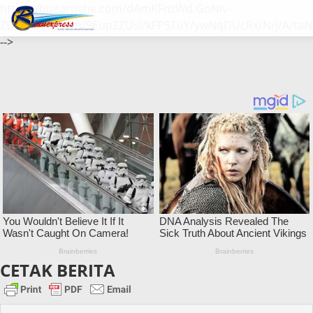
https://bugaruche.com/dAmKFnzWd.GoNiv-
ZDGvUM/DeFm/9EupZZUsl/kFPSTuY/ywNqDUcRx/N/j/A/taN
-->
CETAK BERITA