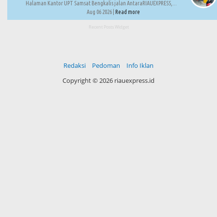
Halaman Kantor UPT Samsat Bengkalis jalan AntaraRIAUEXPRESS,...
Aug 06 2026 |
Read more
Recent Posts Widget
Redaksi
Pedoman
Info Iklan
Copyright ©
2026 riauexpress.id