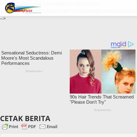
https://bugaruche.com/dAmKFnzWd.GoNiv-
ZDGvUM/DeFm/9EupZZUsl/kFPSTuY/ywNqDUcRx/N/j/A/taN
-->
CETAK BERITA