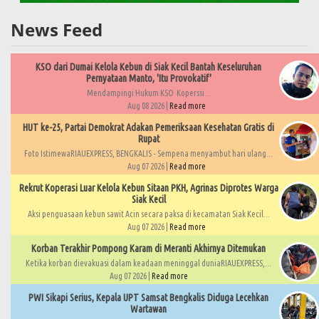
News Feed
KSO dari Dumai Kelola Kebun di Siak Kecil Bantah Keseluruhan
Pernyataan Manto, 'Itu Provokatif'
Mendampingi Hukum KSO Koperssi...
Aug 08 2026 |
Read more
HUT ke-25, Partai Demokrat Adakan Pemeriksaan Kesehatan Gratis di
Rupat
Foto IstimewaRIAUEXPRESS, BENGKALIS - Sempena menyambut hari ulang...
Aug 07 2026 |
Read more
Rekrut Koperasi Luar Kelola Kebun Sitaan PKH, Agrinas Diprotes Warga
Siak Kecil
Aksi penguasaan kebun sawit Acin secara paksa di kecamatan Siak Kecil...
Aug 07 2026 |
Read more
Korban Terakhir Pompong Karam di Meranti Akhirnya Ditemukan
Ketika korban dievakuasi dalam keadaan meninggal duniaRIAUEXPRESS,...
Aug 07 2026 |
Read more
PWI Sikapi Serius, Kepala UPT Samsat Bengkalis Diduga Lecehkan
Wartawan