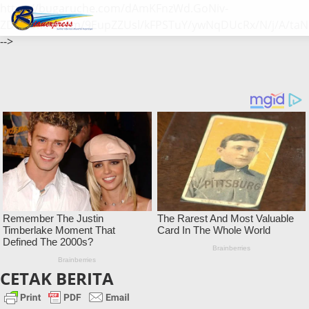
https://bugaruche.com/dAmKFnzWd.GoNiv-
ZDGvUM/DeFm/9EupZZUsl/kFPSTuY/ywNqDUcRx/N/j/A/taN
-->
CETAK BERITA