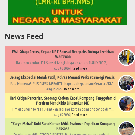
News Feed
PWI Sikapi Serius, Kepala UPT Samsat Bengkalis Diduga Lecehkan
Wartawan
Halaman Kantor UPT Samsat Bengkalis jalan AntaraRIAUEXPRESS,...
Aug 06 2026 |
Read more
Jelang Ekspedisi Merah Putih, Polres Meranti Perkuat Sinergi Presisi
Foto IstimewaRIAUEXPRESS, MERANTI – Kapolres Kepulauan Meranti, AKBP...
Aug 05 2026 |
Read more
Hari Ketiga Pencarian, Seorang Korban Kapal Pompong Tenggelam di
Perairan Mengkikip Ditemukan MD
Tim gabungan berhasil temukan seorang korban pompong tenggelam...
Aug 05 2026 |
Read more
"Karya Mahal" Kulit Sapi Kurban Milik Prabowo Dijadikan Kompang
Raksasa
Foto IstimewaRIAUEXPRESS, BENGKALIS – Seorang pengrajin pembuat...