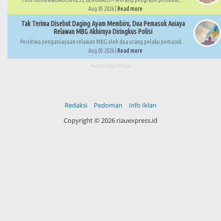
Aug 05 2026 |
Read more
Tak Terima Disebut Daging Ayam Membiru, Dua Pemasok Aniaya
Relawan MBG Akhirnya Diringkus Polisi
Peristiwa penganiayaan relawan MBG oleh dua orang pelaku pemasok...
Aug 05 2026 |
Read more
Recent Posts Widget
Redaksi
Pedoman
Info Iklan
Copyright ©
2026 riauexpress.id