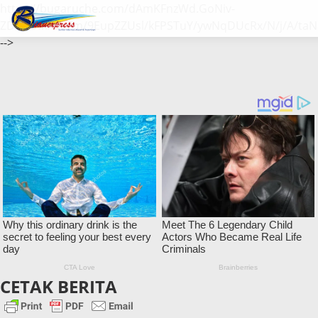
https://bugaruche.com/dAmKFnzWd.GoNiv-
ZDGvUM/DeFm/9EupZZUsl/kFPSTuY/ywNqDUcRx/N/j/A/taN
-->
CETAK BERITA