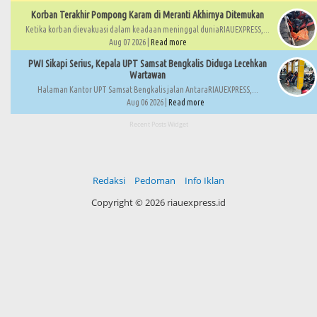
Korban Terakhir Pompong Karam di Meranti Akhirnya Ditemukan
Ketika korban dievakuasi dalam keadaan meninggal duniaRIAUEXPRESS,...
Aug 07 2026 |
Read more
PWI Sikapi Serius, Kepala UPT Samsat Bengkalis Diduga Lecehkan
Wartawan
Halaman Kantor UPT Samsat Bengkalis jalan AntaraRIAUEXPRESS,...
Aug 06 2026 |
Read more
Recent Posts Widget
Redaksi
Pedoman
Info Iklan
Copyright ©
2026 riauexpress.id