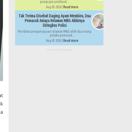
pengrajin pembuat...
Aug 05 2026 |
Read more
Tak Terima Disebut Daging Ayam Membiru, Dua
Pemasok Aniaya Relawan MBG Akhirnya
Diringkus Polisi
Peristiwa penganiayaan relawan MBG oleh dua orang
pelaku pemasok...
Aug 05 2026 |
Read more
Recent Posts Widget
at
uk
ra