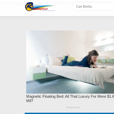
https://bugaruche.com/dAmKFnzWd.GoNiv-ZDGvUM/DeFm