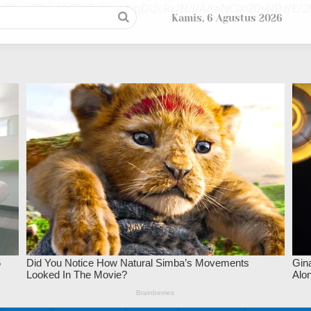
/9EupZZUsl/kFPSTuY/ywNqDUcRx/N/j/A/taNCjaIZ0sNDz/E
Kamis, 6 Agustus 2026