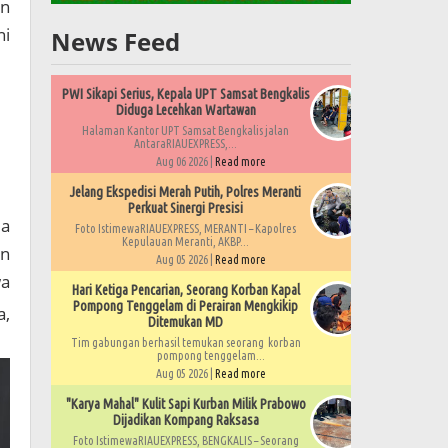
an
ni
News Feed
PWI Sikapi Serius, Kepala UPT Samsat Bengkalis
Diduga Lecehkan Wartawan
Halaman Kantor UPT Samsat Bengkalis jalan
AntaraRIAUEXPRESS,...
Aug 06 2026 |
Read more
Jelang Ekspedisi Merah Putih, Polres Meranti
Perkuat Sinergi Presisi
ma
Foto IstimewaRIAUEXPRESS, MERANTI – Kapolres
Kepulauan Meranti, AKBP...
an
Aug 05 2026 |
Read more
wa
Hari Ketiga Pencarian, Seorang Korban Kapal
Pompong Tenggelam di Perairan Mengkikip
a,
Ditemukan MD
Tim gabungan berhasil temukan seorang korban
pompong tenggelam...
Aug 05 2026 |
Read more
"Karya Mahal" Kulit Sapi Kurban Milik Prabowo
Dijadikan Kompang Raksasa
Foto IstimewaRIAUEXPRESS, BENGKALIS – Seorang