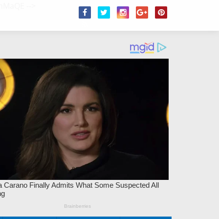
/2hMaQE
-->