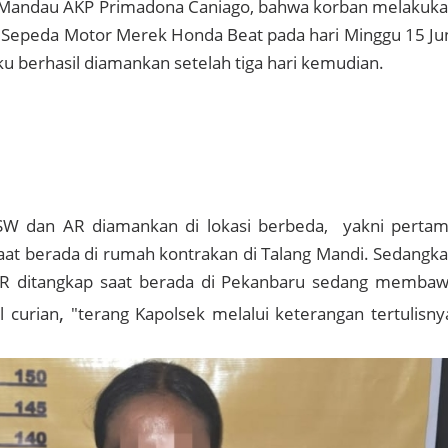
Mandau AKP Primadona Caniago, bahwa korban melakuk
 Sepeda Motor Merek Honda Beat pada hari Minggu 15 Ju
ku berhasil diamankan setelah tiga hari kemudian.
al SW dan AR diamankan di lokasi berbeda, yakni perta
 saat berada di rumah kontrakan di Talang Mandi. Sedangk
AR ditangkap saat berada di Pekanbaru sedang memba
,
l curian
"terang Kapolsek melalui keterangan tertulisny