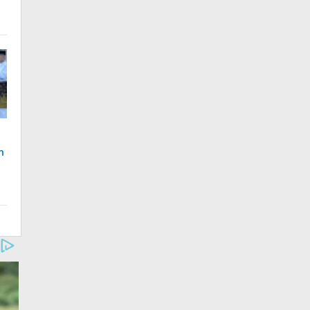
i
n
k
t