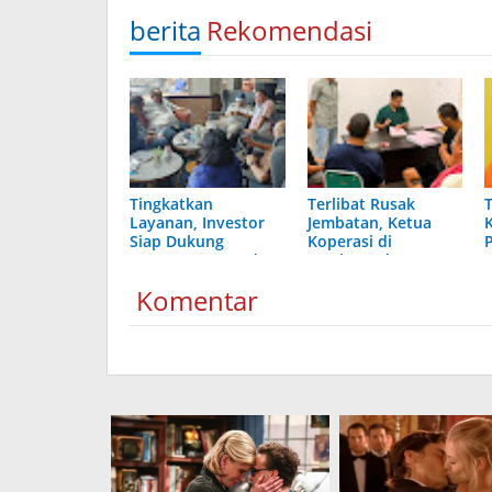
berita
Rekomendasi
Tingkatkan
Terlibat Rusak
Layanan, Investor
Jembatan, Ketua
Siap Dukung
Koperasi di
Program Perumda
Jangkang dan 3
Tirta Terubuk
Pengurusnya Resmi
Komentar
Masuk Tahanan
Jaksa