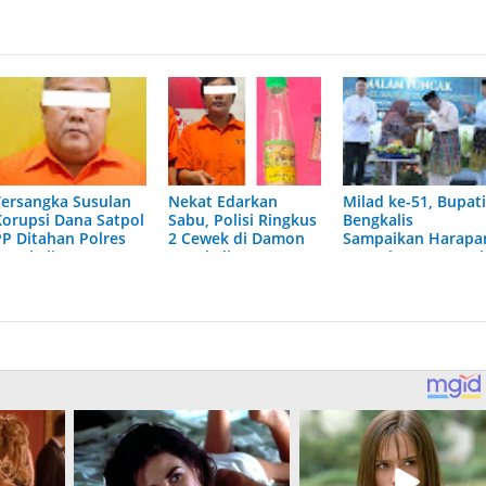
Tersangka Susulan
Nekat Edarkan
Milad ke-51, Bupat
Korupsi Dana Satpol
Sabu, Polisi Ringkus
Bengkalis
PP Ditahan Polres
2 Cewek di Damon
Sampaikan Harapa
Bengkalis
Bengkalis
Besar ke MUI untu
Kemaslahatan Uma