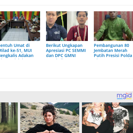
Sentuh Umat di
Berikut Ungkapan
Pembangunan 80
Milad ke-51, MUI
Apresiasi PC SEMMI
Jembatan Merah
Bengkalis Adakan
dan DPC GMNI
Putih Presisi Polda
iat Sosial dan
Bengkalis Atas
Riau Dapat Apresia
Kerohanian
Polda Riau Bangun
dari Ketua DPH
80 Jembatan Merah
LAMR Kabupaten
Putih Presisi
Bengkalis