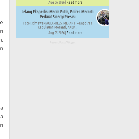
Aug 06 2026 |
Read more
Jelang Ekspedisi Merah Putih, Polres Meranti
Perkuat Sinergi Presisi
ne
Foto IstimewaRIAUEXPRESS, MERANTI – Kapolres
Kepulauan Meranti, AKBP...
an
Aug 05 2026 |
Read more
n,
Recent Posts Widget
an
wa
ga
en