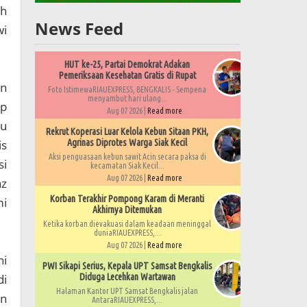
ah
News Feed
wi
HUT ke-25, Partai Demokrat Adakan
Pemeriksaan Kesehatan Gratis di Rupat
an
Foto IstimewaRIAUEXPRESS, BENGKALIS - Sempena
menyambut hari ulang...
ep
Aug 07 2026 |
Read more
au
Rekrut Koperasi Luar Kelola Kebun Sitaan PKH,
is
Agrinas Diprotes Warga Siak Kecil
Aksi penguasaan kebun sawit Acin secara paksa di
si
kecamatan Siak Kecil...
Aug 07 2026 |
Read more
az
Korban Terakhir Pompong Karam di Meranti
mi
Akhirnya Ditemukan
Ketika korban dievakuasi dalam keadaan meninggal
duniaRIAUEXPRESS,...
Aug 07 2026 |
Read more
ni
PWI Sikapi Serius, Kepala UPT Samsat Bengkalis
di
Diduga Lecehkan Wartawan
Halaman Kantor UPT Samsat Bengkalis jalan
an
AntaraRIAUEXPRESS,...