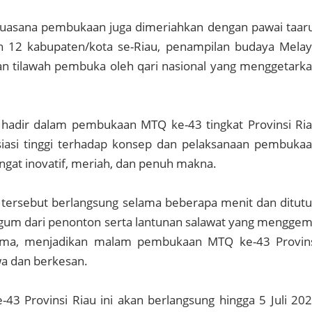
suasana pembukaan juga dimeriahkan dengan pawai taar
lah 12 kabupaten/kota se-Riau, penampilan budaya Mela
nan tilawah pembuka oleh qari nasional yang menggetark
adir dalam pembukaan MTQ ke-43 tingkat Provinsi Ri
asi tinggi terhadap konsep dan pelaksanaan pembuka
angat inovatif, meriah, dan penuh makna.
 tersebut berlangsung selama beberapa menit dan ditut
gum dari penonton serta lantunan salawat yang mengge
ama, menjadikan malam pembukaan MTQ ke-43 Provin
wa dan berkesan.
43 Provinsi Riau ini akan berlangsung hingga 5 Juli 20