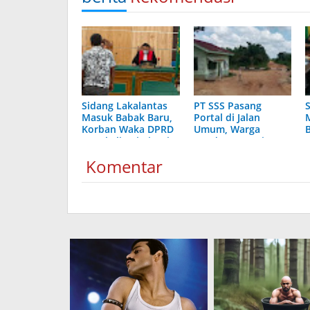
Sidang Lakalantas
PT SSS Pasang
Masuk Babak Baru,
Portal di Jalan
Korban Waka DPRD
Umum, Warga
Bengkalis Dimintai
Bandar Jaya Minta
G
Keterangan
Ketegasan Pemkab
Komentar
Bengkalis