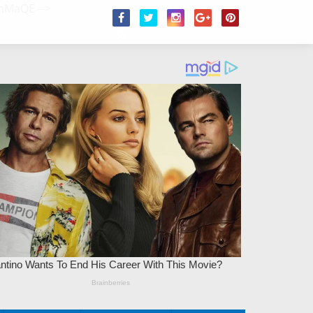
/2hMaQE
-->