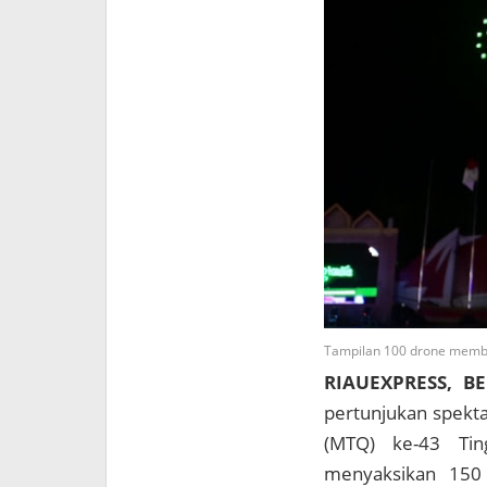
Tampilan 100 drone membe
RIAUEXPRESS, B
pertunjukan spekt
(MTQ) ke-43 Tin
menyaksikan 150 