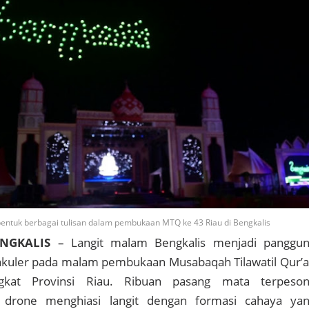
ntuk berbagai tulisan dalam pembukaan MTQ ke 43 Riau di Bengkalis
ENGKALIS
– Langit malam Bengkalis menjadi panggu
akuler pada malam pembukaan Musabaqah Tilawatil Qur’
gkat Provinsi Riau. Ribuan pasang mata terpeso
drone menghiasi langit dengan formasi cahaya ya