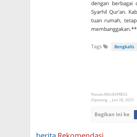
dengan berbagai c
Syarhil Qur’an. K
tuan rumah, tetap
membanggakan.** (I
Tags
Bengkalis
RIAUEXPRESS
Diposting :
,
Juni 28, 2025
Bagikan ini ke
berita
Rekomendasi