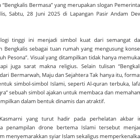
 “Bengkalis Bermasa” yang merupakan slogan Pemerint
is, Sabtu, 28 Juni 2025 di Lapangan Pasir Andam De
logi tinggi ini menjadi simbol kuat dari semangat d
en Bengkalis sebagai tuan rumah yang mengusung kons
nuh Pesona”. Visual yang ditampilkan tidak hanya memuk
etapi juga sarat makna religius. Selain tulisan “Bengkal
ari Bermarwah, Maju dan Sejahtera Tak hanya itu, forma
uk simbol-simbol Islami, seperti Al-quran terbuka, laf
 “Iqra” sebuah simbol ajakan untuk membaca dan memaha
ampilkan dalam bentuk dinamis dan atraktif.
 Kasmarni yang turut hadir pada perhelatan akbar i
 penampilan drone bertema Islami tersebut menja
lam menyemarakkan syiar Islam sekaligus memperkenalk