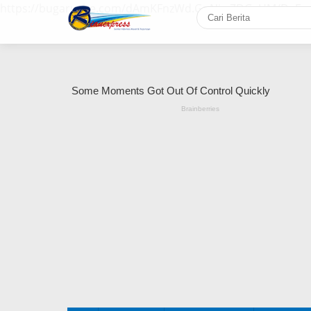
https://bugaruche.com/dAmKFnzWd.GoNiv-ZDGvUM/DeFm