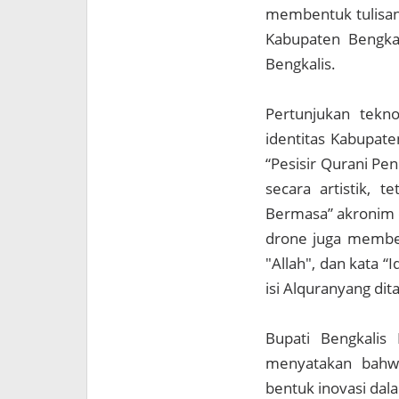
membentuk tulisan
Kabupaten Bengkal
Bengkalis.
Pertunjukan tekno
identitas Kabupat
“Pesisir Qurani Pe
secara artistik, t
Bermasa” akronim d
drone juga membent
"Allah", dan kata
isi Alquranyang dit
Bupati Bengkalis
menyatakan bahwa
bentuk inovasi da