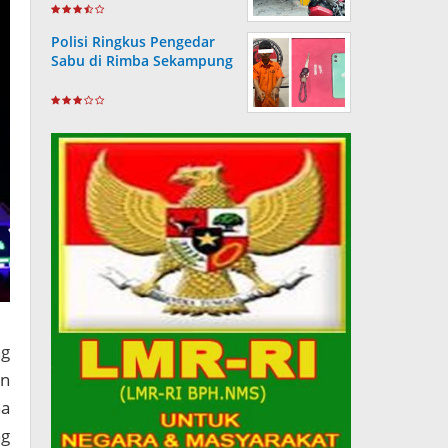
Wartawan
Polisi Ringkus Pengedar
Sabu di Rimba Sekampung
ng
an
na
ng