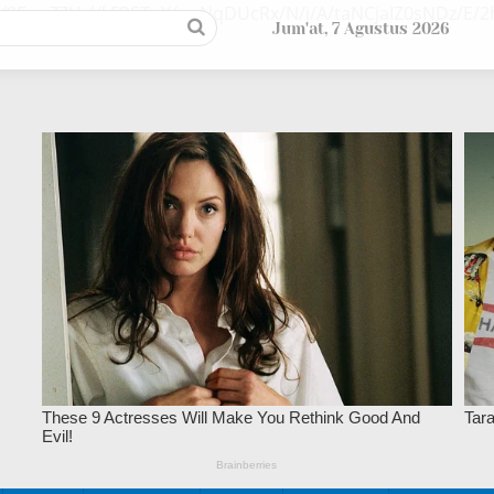
/9EupZZUsl/kFPSTuY/ywNqDUcRx/N/j/A/taNCjaIZ0sNDz/E
Jum'at, 7 Agustus 2026