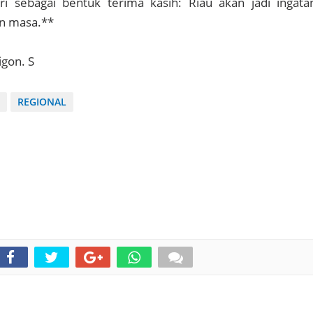
ri sebagai bentuk terima kasih: Riau akan jadi ingata
an masa.**
igon. S
REGIONAL