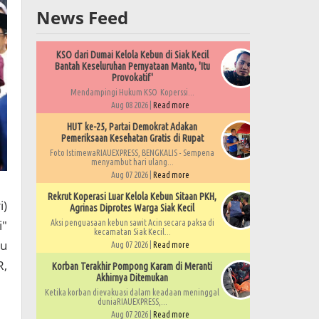
News Feed
KSO dari Dumai Kelola Kebun di Siak Kecil
Bantah Keseluruhan Pernyataan Manto, 'Itu
Provokatif'
Mendampingi Hukum KSO Koperssi...
Aug 08 2026 |
Read more
HUT ke-25, Partai Demokrat Adakan
Pemeriksaan Kesehatan Gratis di Rupat
Foto IstimewaRIAUEXPRESS, BENGKALIS - Sempena
menyambut hari ulang...
Aug 07 2026 |
Read more
Rekrut Koperasi Luar Kelola Kebun Sitaan PKH,
i)
Agrinas Diprotes Warga Siak Kecil
i"
Aksi penguasaan kebun sawit Acin secara paksa di
kecamatan Siak Kecil...
yu
Aug 07 2026 |
Read more
R,
Korban Terakhir Pompong Karam di Meranti
Akhirnya Ditemukan
Ketika korban dievakuasi dalam keadaan meninggal
duniaRIAUEXPRESS,...
Aug 07 2026 |
Read more