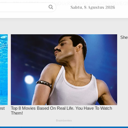
/9EupZZUsl/kFPSTuY/ywNqDUcRx/N/j/A/taNCjaIZ0sNDz/E
Sabtu, 8 Agustus 2026