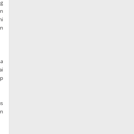
ng
an
ni
n
sa
ai
ap
us
an