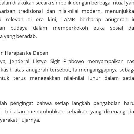
alan dilakukan secara simbolik dengan berbagai ritual ya
isan tradisional dan nilai-nilai modern, menunjukk
p relevan di era kini, LAMR berharap anugerah i
an budaya dalam memperkokoh etika sosial da
 yang beradab.
dan Harapan ke Depan
a, Jenderal Listyo Sigit Prabowo menyampaikan ra
 kasih atas anugerah tersebut, Ia menganggapnya sebag
uk terus menegakkan nilai-nilai luhur dalam seti
alah pengingat bahwa setiap langkah pengabdian har
i. Ini akan menumbuhkan kebaikan yang dikenang d
yarakat,” ujarnya.