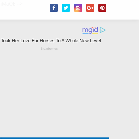
/2hMaQE
-->