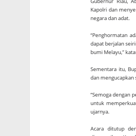
Gubernur Riau, Ab
Kapolri dan menyeb
negara dan adat.
“Penghormatan ada
dapat berjalan se
bumi Melayu,” kata
Sementara itu, Bup
dan mengucapkan s
“Semoga dengan pen
untuk memperkuat n
ujarnya.
Acara ditutup d