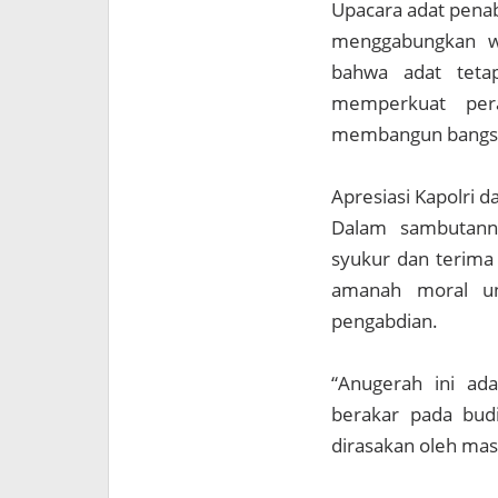
Upacara adat penab
menggabungkan war
bahwa adat teta
memperkuat per
membangun bangsa
Apresiasi Kapolri 
Dalam sambutanny
syukur dan terima
amanah moral unt
pengabdian.
“Anugerah ini ad
berakar pada bud
dirasakan oleh mas