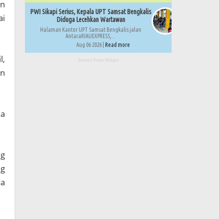
an
PWI Sikapi Serius, Kepala UPT Samsat Bengkalis
ai
Diduga Lecehkan Wartawan
Halaman Kantor UPT Samsat Bengkalis jalan
AntaraRIAUEXPRESS,...
Aug 06 2026 |
Read more
l,
Recent Posts Widget
an
da
ng
ng
sa