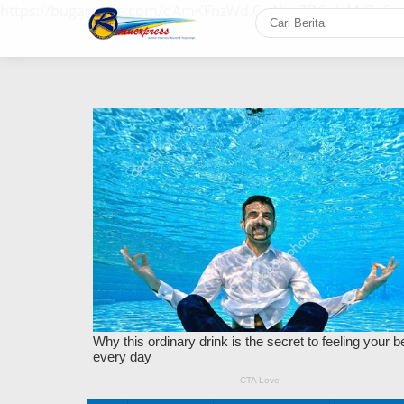
https://bugaruche.com/dAmKFnzWd.GoNiv-ZDGvUM/DeFm