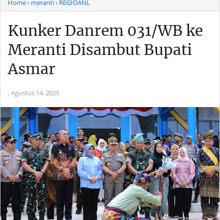
Home
› meranti
› REGIOANL
Kunker Danrem 031/WB ke
Meranti Disambut Bupati
Asmar
,
Agustus 14, 2025