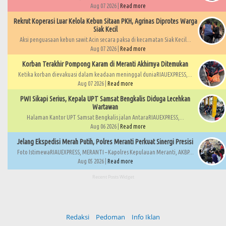
Aug 07 2026 |
Read more
Rekrut Koperasi Luar Kelola Kebun Sitaan PKH, Agrinas Diprotes Warga
Siak Kecil
Aksi penguasaan kebun sawit Acin secara paksa di kecamatan Siak Kecil...
Aug 07 2026 |
Read more
Korban Terakhir Pompong Karam di Meranti Akhirnya Ditemukan
Ketika korban dievakuasi dalam keadaan meninggal duniaRIAUEXPRESS,...
Aug 07 2026 |
Read more
PWI Sikapi Serius, Kepala UPT Samsat Bengkalis Diduga Lecehkan
Wartawan
Halaman Kantor UPT Samsat Bengkalis jalan AntaraRIAUEXPRESS,...
Aug 06 2026 |
Read more
Jelang Ekspedisi Merah Putih, Polres Meranti Perkuat Sinergi Presisi
Foto IstimewaRIAUEXPRESS, MERANTI – Kapolres Kepulauan Meranti, AKBP...
Aug 05 2026 |
Read more
Recent Posts Widget
Redaksi
Pedoman
Info Iklan