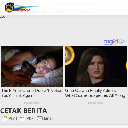
https://bugaruche.com/dAmKFnzWd.GoNiv-
ZDGvUM/DeFm/9EupZZUsl/kFPSTuY/ywNqDUcRx/N/j/A/taN
-->
CETAK BERITA