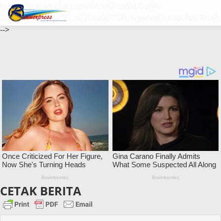
https://bugaruche.com/dAmKFnzWd.GoNiv-
ZDGvUM/DeFm/9EupZZUsl/kFPSTuY/ywNqDUcRx/N/j/A/taN
-->
CETAK BERITA