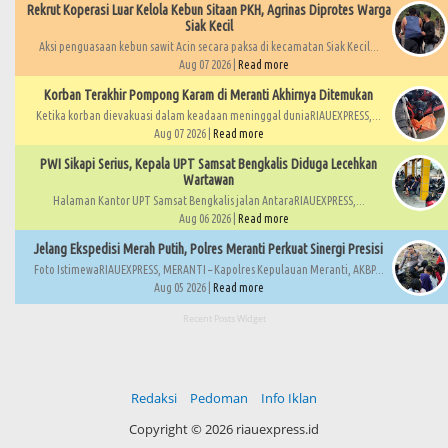
Rekrut Koperasi Luar Kelola Kebun Sitaan PKH, Agrinas Diprotes Warga
Siak Kecil
Aksi penguasaan kebun sawit Acin secara paksa di kecamatan Siak Kecil...
Aug 07 2026 |
Read more
Korban Terakhir Pompong Karam di Meranti Akhirnya Ditemukan
Ketika korban dievakuasi dalam keadaan meninggal duniaRIAUEXPRESS,...
Aug 07 2026 |
Read more
PWI Sikapi Serius, Kepala UPT Samsat Bengkalis Diduga Lecehkan
Wartawan
Halaman Kantor UPT Samsat Bengkalis jalan AntaraRIAUEXPRESS,...
Aug 06 2026 |
Read more
Jelang Ekspedisi Merah Putih, Polres Meranti Perkuat Sinergi Presisi
Foto IstimewaRIAUEXPRESS, MERANTI – Kapolres Kepulauan Meranti, AKBP...
Aug 05 2026 |
Read more
Recent Posts Widget
Redaksi
Pedoman
Info Iklan
Copyright ©
2026 riauexpress.id