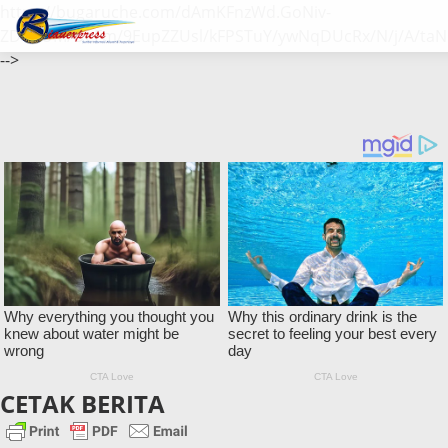
https://bugaruche.com/dAmKFnzWd.GoNiv-
ZDGvUM/DeFm/9EupZZUsl/kFPSTuY/ywNqDUcRx/N/j/A/taN
-->
CETAK BERITA