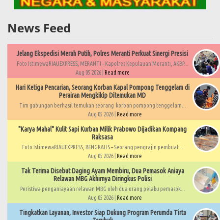
News Feed
Jelang Ekspedisi Merah Putih, Polres Meranti Perkuat Sinergi Presisi
Foto IstimewaRIAUEXPRESS, MERANTI – Kapolres Kepulauan Meranti, AKBP...
Aug 05 2026 |
Read more
Hari Ketiga Pencarian, Seorang Korban Kapal Pompong Tenggelam di
Perairan Mengkikip Ditemukan MD
Tim gabungan berhasil temukan seorang korban pompong tenggelam...
Aug 05 2026 |
Read more
"Karya Mahal" Kulit Sapi Kurban Milik Prabowo Dijadikan Kompang
Raksasa
Foto IstimewaRIAUEXPRESS, BENGKALIS – Seorang pengrajin pembuat...
Aug 05 2026 |
Read more
Tak Terima Disebut Daging Ayam Membiru, Dua Pemasok Aniaya
Relawan MBG Akhirnya Diringkus Polisi
Peristiwa penganiayaan relawan MBG oleh dua orang pelaku pemasok...
Aug 05 2026 |
Read more
Tingkatkan Layanan, Investor Siap Dukung Program Perumda Tirta