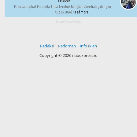
Terubuk
Pada saat pihak Perumda Tirta Terubuk Bengkalis berdialog dengan...
Aug 05 2026 |
Read more
Recent Posts Widget
Redaksi
Pedoman
Info Iklan
Copyright ©
2026 riauexpress.id