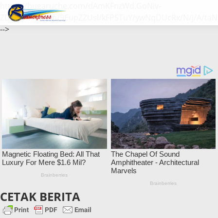
https://bugaruche.com/dAmKFnzWd.GoNiv-
ZDGvUM/DeFm/9EupZZUsl/kFPSTuY/ywNqDUcRx/N/j/A/taN
-->
CETAK BERITA