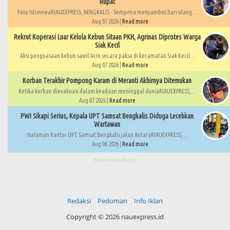
Rupat
Foto IstimewaRIAUEXPRESS, BENGKALIS - Sempena menyambut hari ulang...
Aug 07 2026 |
Read more
Rekrut Koperasi Luar Kelola Kebun Sitaan PKH, Agrinas Diprotes Warga
Siak Kecil
Aksi penguasaan kebun sawit Acin secara paksa di kecamatan Siak Kecil...
Aug 07 2026 |
Read more
Korban Terakhir Pompong Karam di Meranti Akhirnya Ditemukan
Ketika korban dievakuasi dalam keadaan meninggal duniaRIAUEXPRESS,...
Aug 07 2026 |
Read more
PWI Sikapi Serius, Kepala UPT Samsat Bengkalis Diduga Lecehkan
Wartawan
Halaman Kantor UPT Samsat Bengkalis jalan AntaraRIAUEXPRESS,...
Aug 06 2026 |
Read more
Recent Posts Widget
Redaksi
Pedoman
Info Iklan
Copyright ©
2026 riauexpress.id