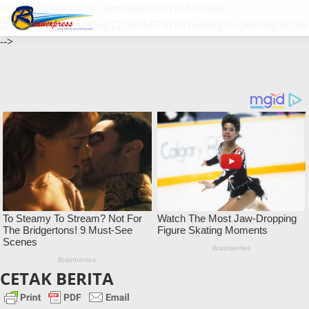
https://bugaruche.com/dAmKFnzWd.GoNiv-
ZDGvUM/DeFm/9EupZZUsl/kFPSTuY/ywNqDUcRx/N/j/A/taN
-->
CETAK BERITA