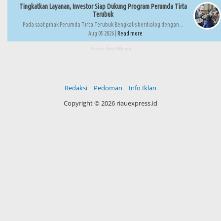
Tingkatkan Layanan, Investor Siap Dukung Program Perumda Tirta
Terubuk
Pada saat pihak Perumda Tirta Terubuk Bengkalis berdialog dengan...
Aug 05 2026 |
Read more
Recent Posts Widget
Redaksi
Pedoman
Info Iklan
Copyright ©
2026 riauexpress.id