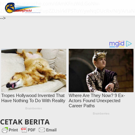
https://bugaruche.com/dAmKFnzWd.GoNiv-
ZDGvUM/DeFm/9EupZZUsl/kFPSTuY/ywNqDUcRx/N/j/A/taN
-->
CETAK BERITA