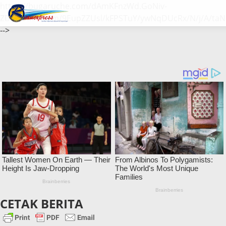
https://bugaruche.com/dAmKFnzWd.GoNiv-
ZDGvUM/DeFm/9EupZZUsl/kFPSTuY/ywNqDUcRx/N/j/A/taN
-->
CETAK BERITA