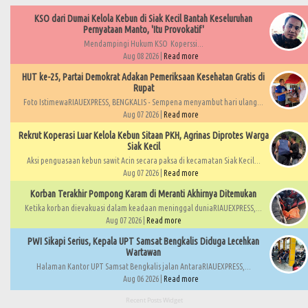
KSO dari Dumai Kelola Kebun di Siak Kecil Bantah Keseluruhan
Pernyataan Manto, 'Itu Provokatif'
Mendampingi Hukum KSO Koperssi...
Aug 08 2026 |
Read more
HUT ke-25, Partai Demokrat Adakan Pemeriksaan Kesehatan Gratis di
Rupat
Foto IstimewaRIAUEXPRESS, BENGKALIS - Sempena menyambut hari ulang...
Aug 07 2026 |
Read more
Rekrut Koperasi Luar Kelola Kebun Sitaan PKH, Agrinas Diprotes Warga
Siak Kecil
Aksi penguasaan kebun sawit Acin secara paksa di kecamatan Siak Kecil...
Aug 07 2026 |
Read more
Korban Terakhir Pompong Karam di Meranti Akhirnya Ditemukan
Ketika korban dievakuasi dalam keadaan meninggal duniaRIAUEXPRESS,...
Aug 07 2026 |
Read more
PWI Sikapi Serius, Kepala UPT Samsat Bengkalis Diduga Lecehkan
Wartawan
Halaman Kantor UPT Samsat Bengkalis jalan AntaraRIAUEXPRESS,...
Aug 06 2026 |
Read more
Recent Posts Widget