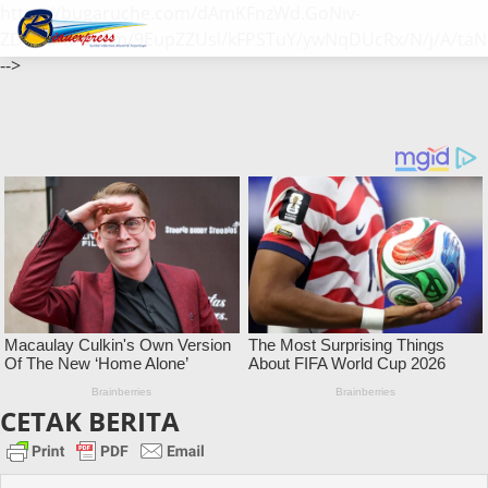
https://bugaruche.com/dAmKFnzWd.GoNiv-
ZDGvUM/DeFm/9EupZZUsl/kFPSTuY/ywNqDUcRx/N/j/A/taN
-->
CETAK BERITA