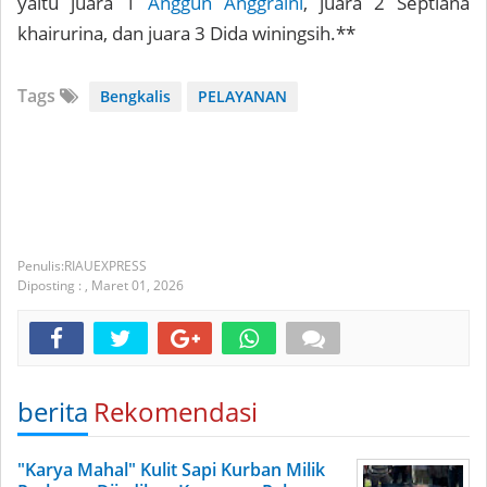
yaitu juara 1
Anggun Anggraini
, juara 2 Septiana
khairurina, dan juara 3 Dida winingsih.**
Tags
Bengkalis
PELAYANAN
RIAUEXPRESS
Diposting :
,
Maret 01, 2026
berita
Rekomendasi
"Karya Mahal" Kulit Sapi Kurban Milik