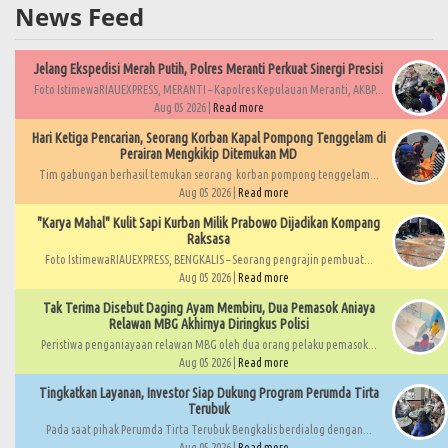
News Feed
Jelang Ekspedisi Merah Putih, Polres Meranti Perkuat Sinergi Presisi
Foto IstimewaRIAUEXPRESS, MERANTI – Kapolres Kepulauan Meranti, AKBP...
Aug 05 2026 |
Read more
Hari Ketiga Pencarian, Seorang Korban Kapal Pompong Tenggelam di
Perairan Mengkikip Ditemukan MD
Tim gabungan berhasil temukan seorang korban pompong tenggelam...
Aug 05 2026 |
Read more
"Karya Mahal" Kulit Sapi Kurban Milik Prabowo Dijadikan Kompang
Raksasa
Foto IstimewaRIAUEXPRESS, BENGKALIS – Seorang pengrajin pembuat...
Aug 05 2026 |
Read more
Tak Terima Disebut Daging Ayam Membiru, Dua Pemasok Aniaya
Relawan MBG Akhirnya Diringkus Polisi
Peristiwa penganiayaan relawan MBG oleh dua orang pelaku pemasok...
Aug 05 2026 |
Read more
Tingkatkan Layanan, Investor Siap Dukung Program Perumda Tirta
Terubuk
Pada saat pihak Perumda Tirta Terubuk Bengkalis berdialog dengan...
Aug 05 2026 |
Read more