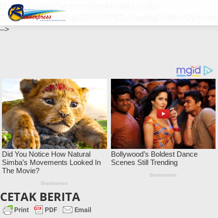
https://bugaruche.com/dAmKFnzWd.GoNiv-
ZDGvUM/DeFm/9EupZZUsl/kFPSTuY/ywNqDUcRx/N/j/A/taN
-->
CETAK BERITA