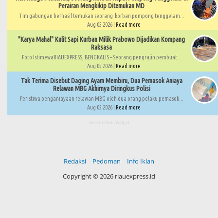
Perairan Mengkikip Ditemukan MD
Tim gabungan berhasil temukan seorang korban pompong tenggelam...
Aug 05 2026 |
Read more
"Karya Mahal" Kulit Sapi Kurban Milik Prabowo Dijadikan Kompang
Raksasa
Foto IstimewaRIAUEXPRESS, BENGKALIS – Seorang pengrajin pembuat...
Aug 05 2026 |
Read more
Tak Terima Disebut Daging Ayam Membiru, Dua Pemasok Aniaya
Relawan MBG Akhirnya Diringkus Polisi
Peristiwa penganiayaan relawan MBG oleh dua orang pelaku pemasok...
Aug 05 2026 |
Read more
Recent Posts Widget
Redaksi
Pedoman
Info Iklan
Copyright ©
2026 riauexpress.id