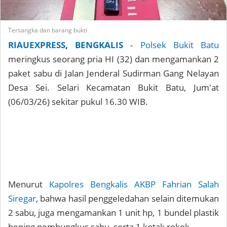
Tersangka dan barang bukti
RIAUEXPRESS
,
BENGKALIS
-
Polsek Bukit Batu
meringkus seorang pria HI (32) dan mengamankan 2
paket sabu di Jalan Jenderal Sudirman Gang Nelayan
Desa Sei. Selari Kecamatan Bukit Batu, Jum'at
(06/03/26) sekitar pukul 16.30 WIB.
Menurut
Kapolres Bengkalis AKBP Fahrian Salah
Siregar
, bahwa hasil penggeledahan selain ditemukan
2 sabu, juga mengamankan 1 unit hp, 1 bundel plastik
bening pembungkus sabu, serta 1 kotak rokok.