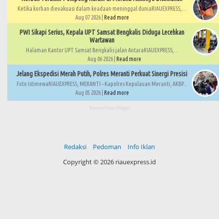
Ketika korban dievakuasi dalam keadaan meninggal duniaRIAUEXPRESS,...
Aug 07 2026 |
Read more
PWI Sikapi Serius, Kepala UPT Samsat Bengkalis Diduga Lecehkan
Wartawan
Halaman Kantor UPT Samsat Bengkalis jalan AntaraRIAUEXPRESS,...
Aug 06 2026 |
Read more
Jelang Ekspedisi Merah Putih, Polres Meranti Perkuat Sinergi Presisi
Foto IstimewaRIAUEXPRESS, MERANTI – Kapolres Kepulauan Meranti, AKBP...
Aug 05 2026 |
Read more
Recent Posts Widget
Redaksi
Pedoman
Info Iklan
Copyright ©
2026 riauexpress.id