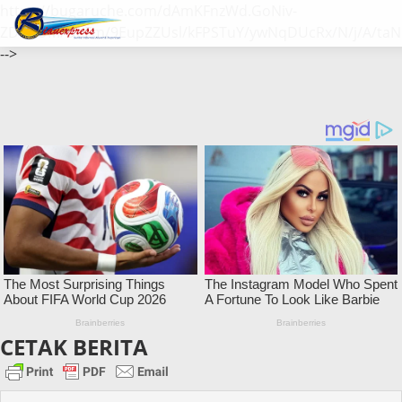
https://bugaruche.com/dAmKFnzWd.GoNiv-
ZDGvUM/DeFm/9EupZZUsl/kFPSTuY/ywNqDUcRx/N/j/A/taN
-->
CETAK BERITA