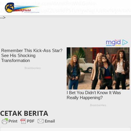
https://bugaruche.com/dAmKFnzWd.GoNiv-
ZDGvUM/DeFm/9EupZZUsl/kFPSTuY/ywNqDUcRx/N/j/A/taN
-->
CETAK BERITA