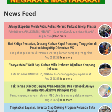
News Feed
Jelang Ekspedisi Merah Putih, Polres Meranti Perkuat Sinergi Presisi
Foto IstimewaRIAUEXPRESS, MERANTI – Kapolres Kepulauan Meranti, AKBP...
Aug 05 2026 |
Read more
Hari Ketiga Pencarian, Seorang Korban Kapal Pompong Tenggelam di
Perairan Mengkikip Ditemukan MD
Tim gabungan berhasil temukan seorang korban pompong tenggelam...
Aug 05 2026 |
Read more
"Karya Mahal" Kulit Sapi Kurban Milik Prabowo Dijadikan Kompang
Raksasa
Foto IstimewaRIAUEXPRESS, BENGKALIS – Seorang pengrajin pembuat...
Aug 05 2026 |
Read more
Tak Terima Disebut Daging Ayam Membiru, Dua Pemasok Aniaya
Relawan MBG Akhirnya Diringkus Polisi
Peristiwa penganiayaan relawan MBG oleh dua orang pelaku pemasok...
Aug 05 2026 |
Read more
Tingkatkan Layanan, Investor Siap Dukung Program Perumda Tirta
Terubuk