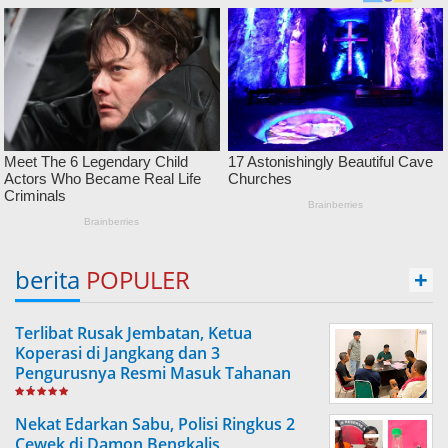
berita
POPULER
+
Terlibat Rusak Jembatan, Ketua
Koperasi di Jangkang dan 3
Pengurusnya Resmi Masuk Tahanan
Jaksa
Nekat Edarkan Sabu, Polisi Ringkus 2
Cewek di Damon Bengkalis