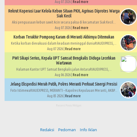
Aug 07 2026 |
Read more
Rekrut Koperasi Luar Kelola Kebun Sitaan PKH, Agrinas Diprotes Warga
Siak Kecil
Aksi penguasaan kebun sawit Acin secara paksa di kecamatan Siak Kecil...
Aug 07 2026 |
Read more
Korban Terakhir Pompong Karam di Meranti Akhirnya Ditemukan
Ketika korban dievakuasi dalam keadaan meninggal duniaRIAUEXPRESS,...
Aug 07 2026 |
Read more
PWI Sikapi Serius, Kepala UPT Samsat Bengkalis Diduga Lecehkan
Wartawan
Halaman Kantor UPT Samsat Bengkalis jalan AntaraRIAUEXPRESS,...
Aug 06 2026 |
Read more
Jelang Ekspedisi Merah Putih, Polres Meranti Perkuat Sinergi Presisi
Foto IstimewaRIAUEXPRESS, MERANTI – Kapolres Kepulauan Meranti, AKBP...
Aug 05 2026 |
Read more
Recent Posts Widget
Redaksi
Pedoman
Info Iklan