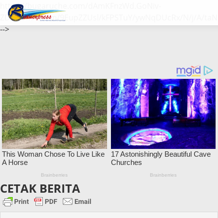
https://bugaruche.com/dAmKFnzWd.GoNiv-
ZDGvUM/DeFm/9EupZZUsl/kFPSTuY/ywNqDUcRx/N/j/A/taN
-->
CETAK BERITA