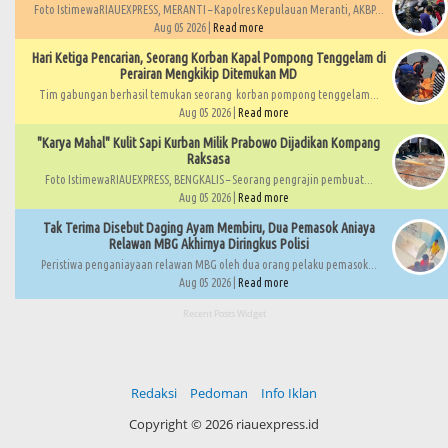
Foto IstimewaRIAUEXPRESS, MERANTI – Kapolres Kepulauan Meranti, AKBP...
Aug 05 2026 |
Read more
Hari Ketiga Pencarian, Seorang Korban Kapal Pompong Tenggelam di
Perairan Mengkikip Ditemukan MD
Tim gabungan berhasil temukan seorang korban pompong tenggelam...
Aug 05 2026 |
Read more
"Karya Mahal" Kulit Sapi Kurban Milik Prabowo Dijadikan Kompang
Raksasa
Foto IstimewaRIAUEXPRESS, BENGKALIS – Seorang pengrajin pembuat...
Aug 05 2026 |
Read more
Tak Terima Disebut Daging Ayam Membiru, Dua Pemasok Aniaya
Relawan MBG Akhirnya Diringkus Polisi
Peristiwa penganiayaan relawan MBG oleh dua orang pelaku pemasok...
Aug 05 2026 |
Read more
Recent Posts Widget
Redaksi
Pedoman
Info Iklan
Copyright ©
2026 riauexpress.id