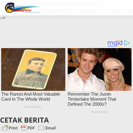
https://bugaruche.com/dAmKFnzWd.GoNiv-
ZDGvUM/DeFm/9EupZZUsl/kFPSTuY/ywNqDUcRx/N/j/A/taN
-->
CETAK BERITA