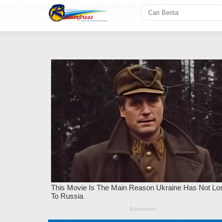
https://bugaruche.com/dAmKFnzWd.GoNiv-ZDGvUM/DeFm