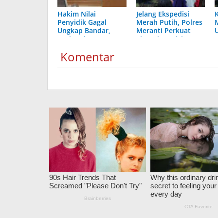
Hakim Nilai
Jelang Ekspedisi
Penyidik Gagal
Merah Putih, Polres
Ungkap Bandar,
Meranti Perkuat
Kurir Sabu 30 Kg
Sinergi Presisi
Divonis 20 Tahun
Komentar
Penjara