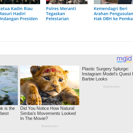
Ketua Kadin Riau
Polres Meranti
Kemendagri Beri
Masuri Hadiri
Tegaskan
Arahan Pengusula
Undangan Presiden
Pelestarian
Hak DBH ke Pemk
Bahas Ekonomi
Lingkungan
Meranti
Tanggung Jawab
Bersama