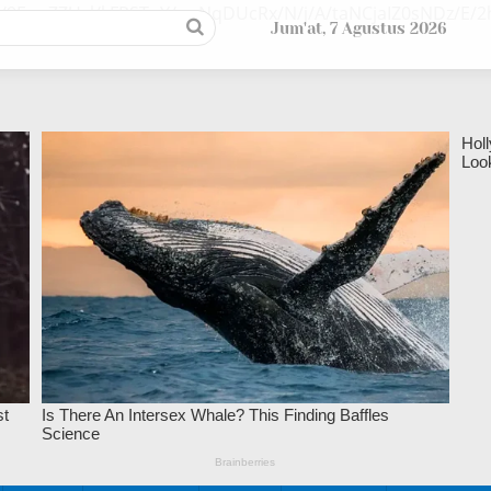
/9EupZZUsl/kFPSTuY/ywNqDUcRx/N/j/A/taNCjaIZ0sNDz/E
Jum'at, 7 Agustus 2026