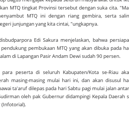
n MTQ tingkat Provinsi tersebut dengan suka cita. "Ma
enyambut MTQ ini dengan riang gembira, serta sali
eri junjungan yang kita cintai, "ungkapnya.
disbudparpora Edi Sakura menjelaskan, bahwa persiap
n pendukung pembukaan MTQ yang akan dibuka pada ha
malam di Lapangan Pasir Andam Dewi sudah 90 persen.
 para peserta di seluruh Kabupaten/Kota se-Riau ak
rah masing-masing mulai hari ini, dan akan disusul ha
awai ta'aruf dilepas pada hari Sabtu pagi mulai jalan anta
 Sudirman oleh pak Gubernur didampingi Kepala Daerah 
(Infotorial).