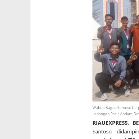
Wabup Bagus Santoso berp
Lapangan Pasir Andam De
RIAUEXPRESS, B
Santoso didamping