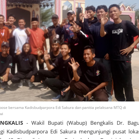
ose bersama Kadisbudparpora Edi Sakura dan panitia pelaksana MTQ di
wi
ENGKALIS
- Wakil Bupati (Wabup) Bengkalis Dr. Bag
i Kadisbudparpora Edi Sakura mengunjungi pusat loka