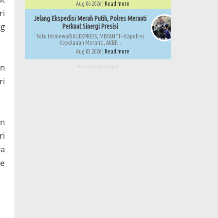
Aug 06 2026 |
Read more
ri
Jelang Ekspedisi Merah Putih, Polres Meranti
ng
Perkuat Sinergi Presisi
Foto IstimewaRIAUEXPRESS, MERANTI – Kapolres
Kepulauan Meranti, AKBP...
Aug 05 2026 |
Read more
an
Recent Posts Widget
ri
an
ri
ra
se