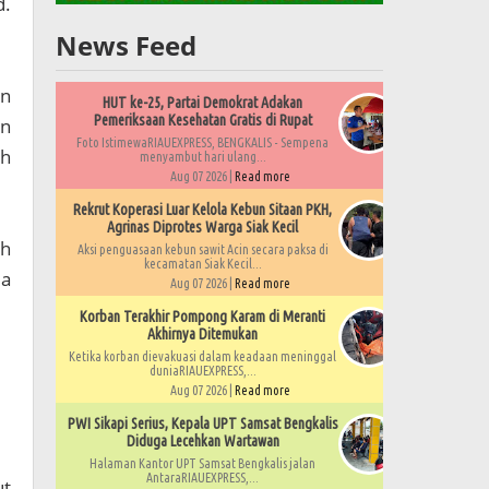
d.
News Feed
an
HUT ke-25, Partai Demokrat Adakan
Pemeriksaan Kesehatan Gratis di Rupat
an
Foto IstimewaRIAUEXPRESS, BENGKALIS - Sempena
eh
menyambut hari ulang...
Aug 07 2026 |
Read more
Rekrut Koperasi Luar Kelola Kebun Sitaan PKH,
Agrinas Diprotes Warga Siak Kecil
ah
Aksi penguasaan kebun sawit Acin secara paksa di
kecamatan Siak Kecil...
da
Aug 07 2026 |
Read more
Korban Terakhir Pompong Karam di Meranti
Akhirnya Ditemukan
Ketika korban dievakuasi dalam keadaan meninggal
duniaRIAUEXPRESS,...
Aug 07 2026 |
Read more
PWI Sikapi Serius, Kepala UPT Samsat Bengkalis
Diduga Lecehkan Wartawan
Halaman Kantor UPT Samsat Bengkalis jalan
AntaraRIAUEXPRESS,...
ut