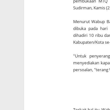
pembukaan MTQ ke
Sudirman, Kamis (2
Menurut Wabup Ba
dibuka pada hari
dihadiri 10 ribu d
Kabupaten/Kota se-
"Untuk penyerang
menyediakan kapal 
persoalan, "terang
Terkait hal itu, W