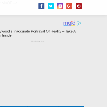
/2hMaQE
-->