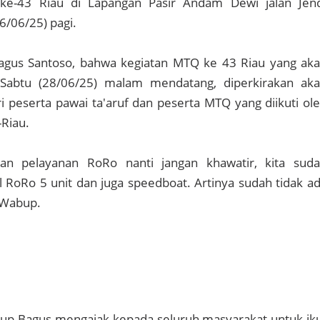
-43 Riau di Lapangan Pasir Andam Dewi jalan Jen
6/06/25) pagi.
gus Santoso, bahwa kegiatan MTQ ke 43 Riau yang ak
 Sabtu (28/06/25) malam mendatang, diperkirakan ak
ari peserta pawai ta'aruf dan peserta MTQ yang diikuti ol
Riau.
an pelayanan RoRo nanti jangan khawatir, kita sud
RoRo 5 unit dan juga speedboat. Artinya sudah tidak a
 Wabup.
abup Bagus mengajak kepada seluruh masyarakat untuk ik