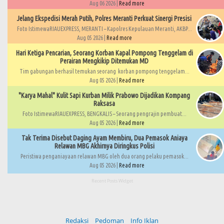
Aug 06 2026 |
Read more
Jelang Ekspedisi Merah Putih, Polres Meranti Perkuat Sinergi Presisi
Foto IstimewaRIAUEXPRESS, MERANTI – Kapolres Kepulauan Meranti, AKBP...
Aug 05 2026 |
Read more
Hari Ketiga Pencarian, Seorang Korban Kapal Pompong Tenggelam di
Perairan Mengkikip Ditemukan MD
Tim gabungan berhasil temukan seorang korban pompong tenggelam...
Aug 05 2026 |
Read more
"Karya Mahal" Kulit Sapi Kurban Milik Prabowo Dijadikan Kompang
Raksasa
Foto IstimewaRIAUEXPRESS, BENGKALIS – Seorang pengrajin pembuat...
Aug 05 2026 |
Read more
Tak Terima Disebut Daging Ayam Membiru, Dua Pemasok Aniaya
Relawan MBG Akhirnya Diringkus Polisi
Peristiwa penganiayaan relawan MBG oleh dua orang pelaku pemasok...
Aug 05 2026 |
Read more
Recent Posts Widget
Redaksi
Pedoman
Info Iklan