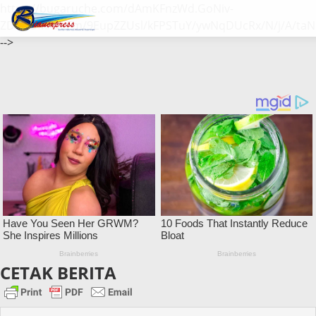
https://bugaruche.com/dAmKFnzWd.GoNiv-
ZDGvUM/DeFm/9EupZZUsl/kFPSTuY/ywNqDUcRx/N/j/A/taN
-->
CETAK BERITA