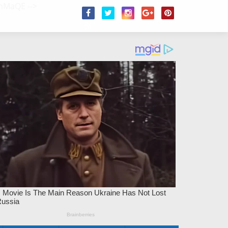
/2hMaQE
-->