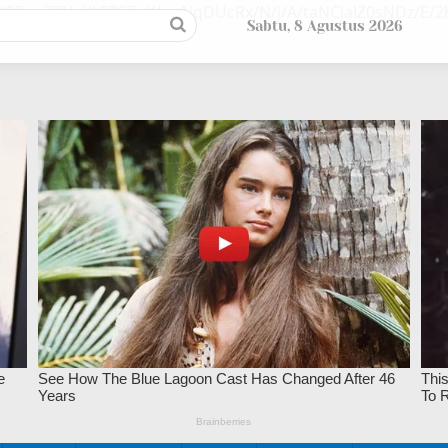
/9EupZZUsl/kFPSTuY/ywNqDUcRx/N/j/A/taNCjaIZ0sNDz/E
Sabtu, 8 Agustus 2026