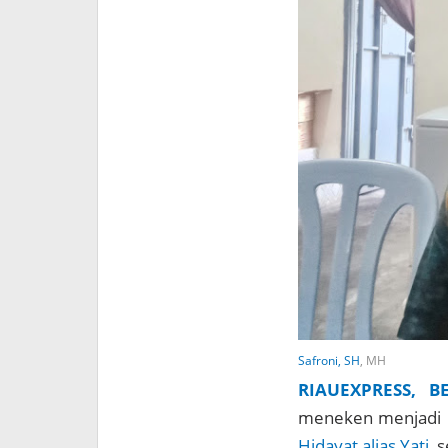
Safroni, SH
, MH
RIAUEXPRESS, B
meneken menjadi 
Hidayat alias Yati
, 