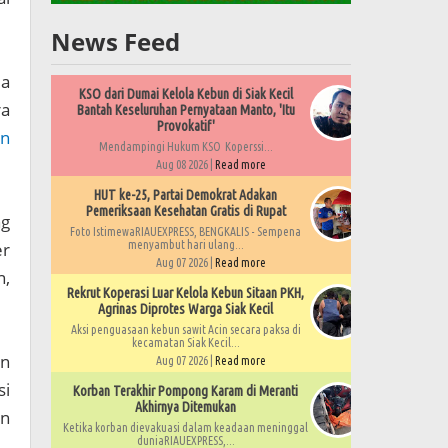
News Feed
da
KSO dari Dumai Kelola Kebun di Siak Kecil
ra
Bantah Keseluruhan Pernyataan Manto, 'Itu
Provokatif'
an
Mendampingi Hukum KSO Koperssi...
Aug 08 2026 |
Read more
HUT ke-25, Partai Demokrat Adakan
Pemeriksaan Kesehatan Gratis di Rupat
ng
Foto IstimewaRIAUEXPRESS, BENGKALIS - Sempena
er
menyambut hari ulang...
Aug 07 2026 |
Read more
n,
Rekrut Koperasi Luar Kelola Kebun Sitaan PKH,
Agrinas Diprotes Warga Siak Kecil
Aksi penguasaan kebun sawit Acin secara paksa di
kecamatan Siak Kecil...
an
Aug 07 2026 |
Read more
si
Korban Terakhir Pompong Karam di Meranti
Akhirnya Ditemukan
an
Ketika korban dievakuasi dalam keadaan meninggal
duniaRIAUEXPRESS,...