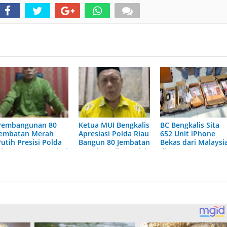
Pembangunan 80
Ketua MUI Bengkalis
BC Bengkalis Sita
Jembatan Merah
Apresiasi Polda Riau
652 Unit iPhone
utih Presisi Polda
Bangun 80 Jembatan
Bekas dari Malaysi
Riau Dapat Apresiasi
Merah Putih Presisi
di BSSR
dari Ketua DPH
LAMR Kabupaten
Bengkalis