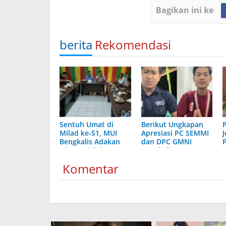
Bagikan ini ke
berita
Rekomendasi
Sentuh Umat di
Berikut Ungkapan
Milad ke-51, MUI
Apresiasi PC SEMMI
Bengkalis Adakan
dan DPC GMNI
P
Giat Sosial dan
Bengkalis Atas
Kerohanian
Polda Riau Bangun
Komentar
80 Jembatan Merah
Putih Presisi