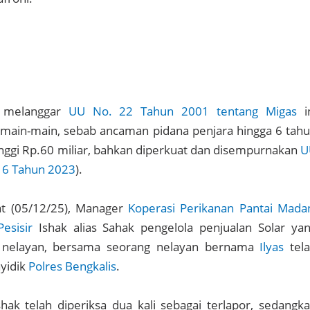
g melanggar
UU No. 22 Tahun 2001 tentang Migas
i
main-main, sebab ancaman pidana penjara hingga 6 tah
inggi Rp.60 miliar, bahkan diperkuat dan disempurnakan
U
 6 Tahun 2023
).
t (05/12/25), Manager
Koperasi Perikanan Pantai Mada
esisir
Ishak alias Sahak pengelola penjualan Solar ya
 nelayan, bersama seorang nelayan bernama
Ilyas
tel
nyidik
Polres Bengkalis
.
hak telah diperiksa dua kali sebagai terlapor, sedangk