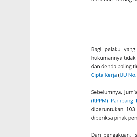
Bagi pelaku yan
hukumannya tidak 
dan denda paling t
Cipta Kerja
(
UU No.
Sebelumnya, Jum'a
(KPPM) Pambang P
diperuntukan 103
diperiksa pihak pe
Dari pengakuan, Is