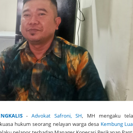
ENGKALIS
-
Advokat Safroni, SH
, MH mengaku tela
kuasa hukum seorang nelayan warga desa
Kembung Lua
selaku pelapor terhadap Manager Koperasi Perikanan Pant