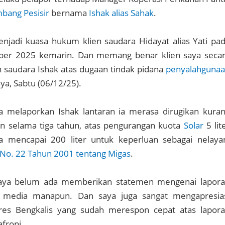
bang Pesisir
bernama
Ishak alias Sahak
.
jadi kuasa hukum klien saudara Hidayat alias Yati pa
ber 2025 kemarin. Dan memang benar klien saya seca
 saudara Ishak atas dugaan tindak pidana
penyalahguna
nya, Sabtu (06/12/25).
ya melaporkan Ishak lantaran ia merasa dirugikan kura
an selama tiga tahun, atas pengurangan kuota
Solar
5 lit
ya mencapai 200 liter untuk keperluan sebagai nelaya
 No. 22 Tahun 2001 tentang Migas
.
 saya belum ada memberikan statemen mengenai lapor
 media manapun. Dan saya juga sangat mengapresia
olres Bengkalis yang sudah merespon cepat atas lapor
afroni.