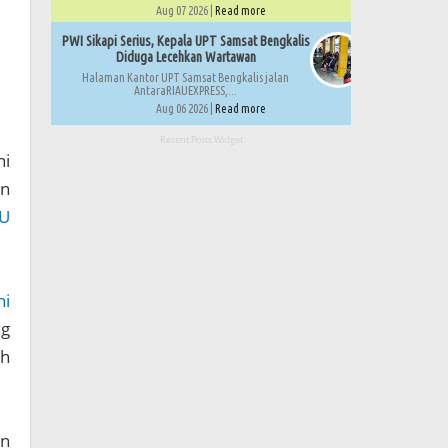
Aug 07 2026 |
Read more
PWI Sikapi Serius, Kepala UPT Samsat Bengkalis
Diduga Lecehkan Wartawan
Halaman Kantor UPT Samsat Bengkalis jalan
AntaraRIAUEXPRESS,...
Aug 06 2026 |
Read more
Recent Posts Widget
ni
un
U
ni
ng
ah
an