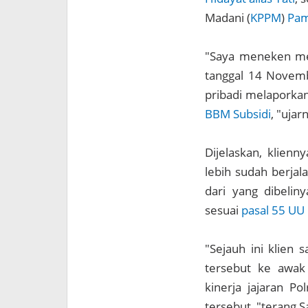
Madani (
KPPM
)
Pam
"Saya meneken men
tanggal 14 Novem
pribadi melaporkan
BBM Subsidi
, "ujar
Dijelaskan, klienn
lebih sudah berjal
dari yang dibelin
sesuai
pasal 55 UU
"Sejauh ini klien
tersebut ke awak
kinerja jajaran P
tersebut, "terang S