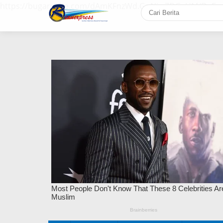
https://bugaruche.com/dAmKFnzWd.GoNiv-ZDGvUM/DeFm